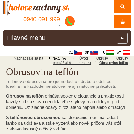
0940 091 999
.
Hlavné menu
►
NASPÄŤ
⋮
/
/
Nachádzate sa na:
Úvod
Obrusy
Obrusy
/
metráž aj šitie na mieru
Obrusovina teflón
Obrusovina teflón
Teflónová obrusovina pre jednoduchú údržbu a odolnosť.
Ideálna na každodenné stolovanie aj sviatočné príležitosti.
Obrusovina teflón
prináša spojenie elegancie a praktickosti –
každý stôl sa stáva neodolateľne štýlovým a odolným proti
špineniu. Už žiadne obavy z rozliateho nápoja alebo omáčky!
S
teflónovou obrusovinou
sa stolovanie mení na radosť –
ľahko sa udržiava a stále vyzerá ako nové, pričom váš stôl
získava luxusný a čistý vzhľad.