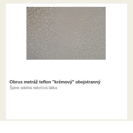
Obrus metráž teflon "krémový" obojstranný
Špine odolná nekrčivá látka