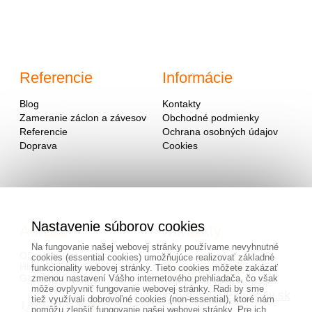
Referencie
Informácie
Blog
Kontakty
Zameranie záclon a závesov
Obchodné podmienky
Referencie
Ochrana osobných údajov
Doprava
Cookies
Nastavenie súborov cookies
Adresa
Kontakty
Na fungovanie našej webovej stránky používame nevyhnutné
OD - Mladosť
cookies (essential cookies) umožňujúce realizovať základné
Hlavná 951
0940 091 999
funkcionality webovej stránky. Tieto cookies môžete zakázať
Galanta 924 01
zmenou nastavení Vášho internetového prehliadača, čo však
alebo na mailovej adrese
môže ovplyvniť fungovanie webovej stránky. Radi by sme
info@hotovezaclony.sk
tiež využívali dobrovoľné cookies (non-essential), ktoré nám
pomôžu zlepšiť fungovanie našej webovej stránky. Pre ich