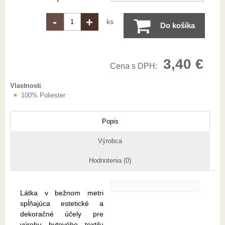
-
+
ks
Do košíka
3,40 €
Cena s DPH:
Vlastnosti
100% Poliester
Popis
Výrobca
Hodnotenia (0)
Látka v bežnom metri
spĺňajúca estetické a
dekoračné účely pre
výrobu bytového textilu