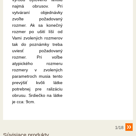
najmä obrusov. Pri
vytváraní objednávky
zvoľte požadovaný
rozmer. Ak sa konečný
rozmer po ušití líší od
Vami zvolených rozmerov
tak do poznámky treba
uviesť požadovaný
rozmer. Pri voľbe
atypického rozmeru
rozmery v zvolených
parametroch musia tento
prevýšiť kvôli látke
potrebnej pre ralizáciu
obrusu. Srdiečko na látke
je cca: 9cm.
1/18
Súvisiace produkty