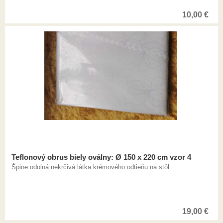
10,00
€
Teflonový obrus biely oválny: Ø 150 x 220 cm vzor 4
Špine odolná nekrčivá látka krémového odtieňu na stôl ...
19,00
€