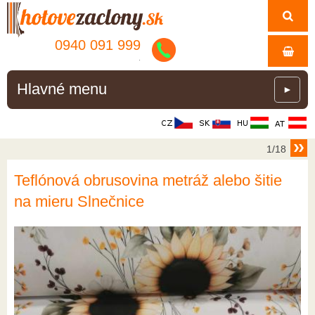
0940 091 999
.
Hlavné menu
►
1/18
Teflónová obrusovina metráž alebo šitie
na mieru Slnečnice