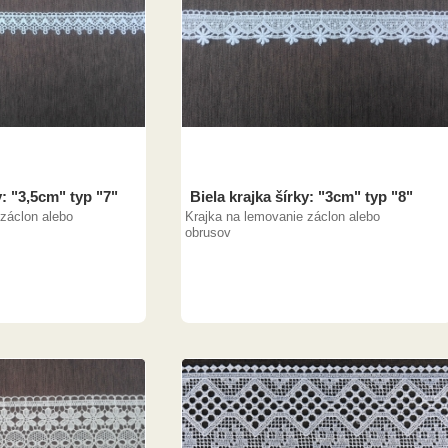
y: "3,5cm" typ "7"
Biela krajka šírky: "3cm" typ "8"
záclon alebo
Krajka na lemovanie záclon alebo
obrusov