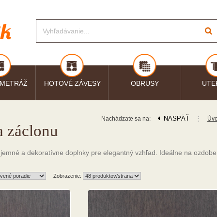
 METRÁŽ
HOTOVÉ ZÁVESY
OBRUSY
UTE
NASPÄŤ
⋮
Nachádzate sa na:
Úv
a záclonu
 jemné a dekoratívne doplnky pre elegantný vzhľad. Ideálne na ozdobe
Zobrazenie: