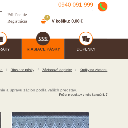
0940 091 999
.
Prihlásenie
0
V košíku:
0,00 €
Registrácia
RÁKY
RIASIACE PÁSKY
DOPLNKY
/
/
/
od
Riasiace pásky
Záclonové doplnky
Krajky na záclonu
nie a úpravu záclon podľa vašich predstáv.
Počet produktov v tejto kategórií: 7