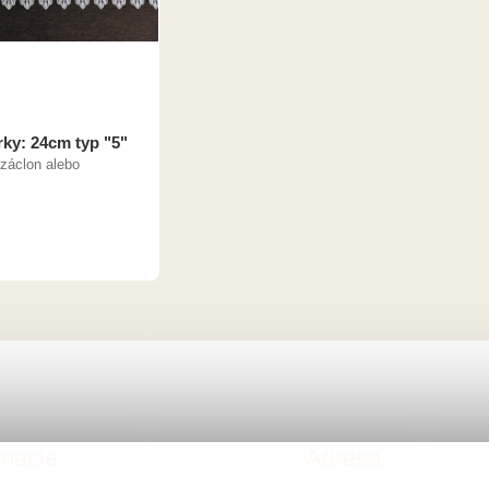
rky: 24cm typ "5"
záclon alebo
rmácie
Adresa