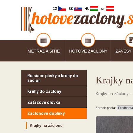
METRÁŽ A ŠITIE
HOTOVÉ ZÁCLONY
ZÁVESY
Riasiace pásky a kruhy do
Krajky n
záclon
Kruhy do záclony
Krajky na záclony –
Záťažové olovká
Zoradiť podľa:
Záclonové doplnky
Krajky na záclonu