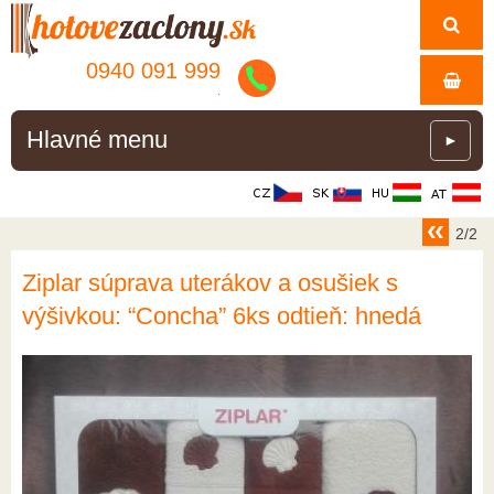
0940 091 999
.
Hlavné menu
►
2/2
Ziplar súprava uterákov a osušiek s
výšivkou: “Concha” 6ks odtieň: hnedá