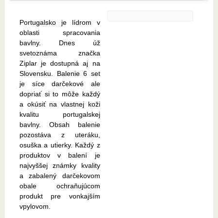
Portugalsko je lídrom v
oblasti spracovania
bavlny. Dnes úž
svetoznáma značka
Ziplar je dostupná aj na
Slovensku. Balenie 6 set
je síce darčekové ale
dopriať si to môže každý
a okúsiť na vlastnej koži
kvalitu portugalskej
bavlny. Obsah balenie
pozostáva z uteráku,
osuška a utierky. Každý z
produktov v balení je
najvyššej známky kvality
a zabalený darčekovom
obale ochraňujúcom
produkt pre vonkajším
vpylovom.