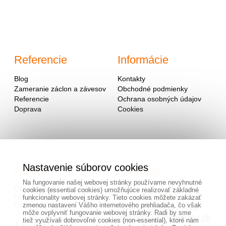
Referencie
Informácie
Blog
Kontakty
Zameranie záclon a závesov
Obchodné podmienky
Referencie
Ochrana osobných údajov
Doprava
Cookies
Nastavenie súborov cookies
Adresa
Kontakty
Na fungovanie našej webovej stránky používame nevyhnutné
OD - Mladosť
cookies (essential cookies) umožňujúce realizovať základné
Hlavná 951
0940 091 999
funkcionality webovej stránky. Tieto cookies môžete zakázať
Galanta 924 01
zmenou nastavení Vášho internetového prehliadača, čo však
alebo na mailovej adrese
môže ovplyvniť fungovanie webovej stránky. Radi by sme
info@hotovezaclony.sk
tiež využívali dobrovoľné cookies (non-essential), ktoré nám