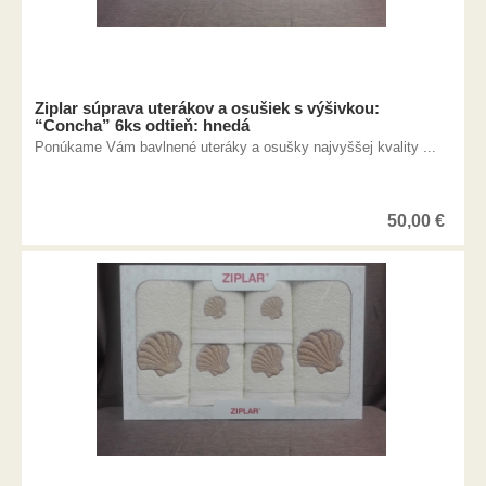
Ziplar súprava uterákov a osušiek s výšivkou:
“Concha” 6ks odtieň: hnedá
Ponúkame Vám bavlnené uteráky a osušky najvyššej kvality ...
50,00
€