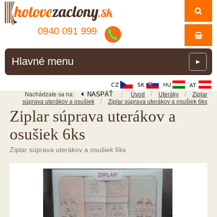
0940 091 999
.
Hlavné menu
►
NASPÄŤ
⋮
/
/
Nachádzate sa na:
Úvod
Uteráky
Ziplar
/
súprava uterákov a osušiek
Ziplar súprava uterákov a osušiek 6ks
Ziplar súprava uterákov a
osušiek 6ks
Ziplar súprava uterákov a osušiek 6ks