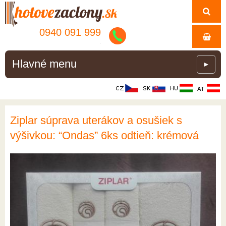
0940 091 999
.
Hlavné menu
►
Ziplar súprava uterákov a osušiek s
výšivkou: “Ondas” 6ks odtieň: krémová