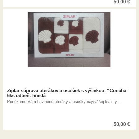
50,00
€
Ziplar súprava uterákov a osušiek s výšivkou: “Concha”
6ks odtieň: hnedá
Ponúkame Vám bavlnené uteráky a osušky najvyššej kvality ...
50,00
€