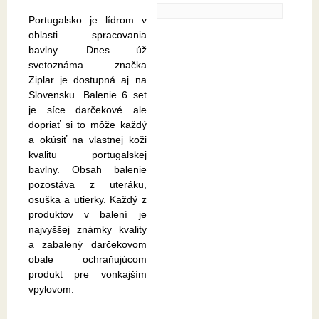
Portugalsko je lídrom v
oblasti spracovania
bavlny. Dnes úž
svetoznáma značka
Ziplar je dostupná aj na
Slovensku. Balenie 6 set
je síce darčekové ale
dopriať si to môže každý
a okúsiť na vlastnej koži
kvalitu portugalskej
bavlny. Obsah balenie
pozostáva z uteráku,
osuška a utierky. Každý z
produktov v balení je
najvyššej známky kvality
a zabalený darčekovom
obale ochraňujúcom
produkt pre vonkajším
vpylovom.