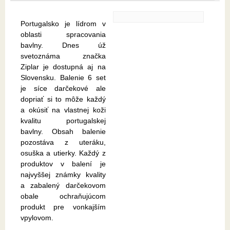
Portugalsko je lídrom v
oblasti spracovania
bavlny. Dnes úž
svetoznáma značka
Ziplar je dostupná aj na
Slovensku. Balenie 6 set
je síce darčekové ale
dopriať si to môže každý
a okúsiť na vlastnej koži
kvalitu portugalskej
bavlny. Obsah balenie
pozostáva z uteráku,
osuška a utierky. Každý z
produktov v balení je
najvyššej známky kvality
a zabalený darčekovom
obale ochraňujúcom
produkt pre vonkajším
vpylovom.