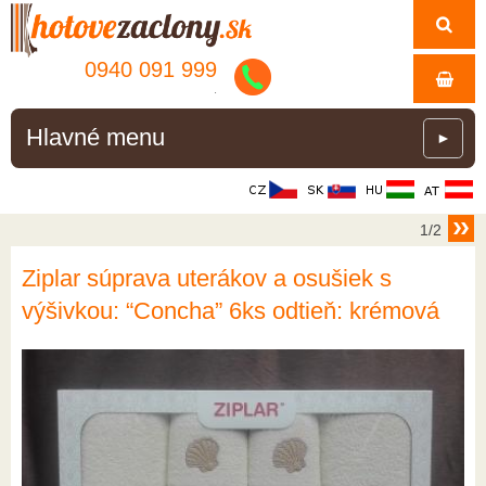
0940 091 999
.
Hlavné menu
►
1/2
Ziplar súprava uterákov a osušiek s
výšivkou: “Concha” 6ks odtieň: krémová