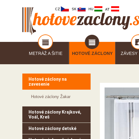
METRÁŽ A ŠITIE
HOTOVÉ ZÁCLONY
ZÁVESY
Hotové záclony na
zavesenie
Hotové záclony Žakar
Hotové záclony Krajkové,
Voál, Kreš
Hotové záclony detské