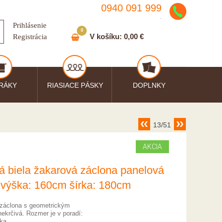
0940 091 999
.
Prihlásenie
0
V košíku:
0,00 €
Registrácia
RÁKY
RIASIACE PÁSKY
DOPLNKY
13/51
AKCIA
á biela žakarová záclona panelová
l výška: 160cm šírka: 180cm
záclona s geometrickým
nekrčivá. Rozmer je v poradí:
ka.