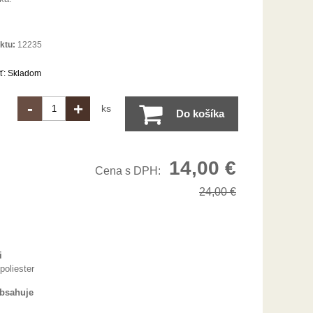
ktu:
12235
ť:
Skladom
-
+
ks
Do košíka
14,00
€
Cena s DPH:
24,00
€
i
oliester
obsahuje