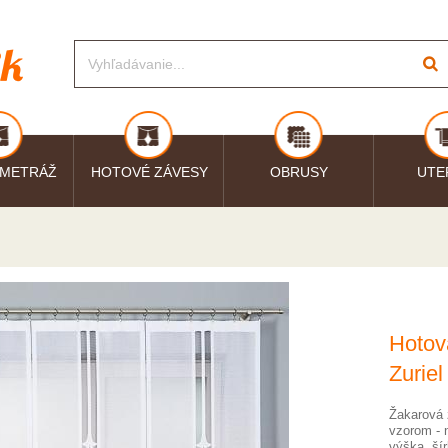
 METRÁŽ
HOTOVÉ ZÁVESY
OBRUSY
UTE
Hotov
Zurie
Žakarová 
vzorom - 
výška, šír