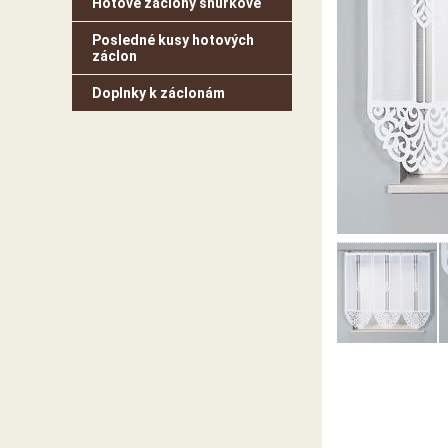
Hotové záclony šnúrkové
Posledné kusy hotových
záclon
Doplnky k záclonám