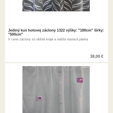
Jediný kus hotovej záclony 1322 výšky: "180cm" šírky:
"500cm"
V cene záclony sú obšité kraje a našitá riasiacá páska
38,00
€