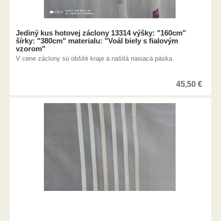
Jediný kus hotovej záclony 13314 výšky: "160cm"
šírky: "380cm" materialu: "Voál biely s fialovým
vzorom"
V cene záclony sú obšité kraje a našitá riasiacá páska
45,50
€