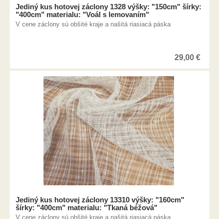
Jediný kus hotovej záclony 1328 výšky: "150cm" šírky:
"400cm" materialu: "Voál s lemovaním"
V cene záclony sú obšité kraje a našitá riasiacá páska
29,00
€
Jediný kus hotovej záclony 13310 výšky: "160cm"
šírky: "400cm" materialu: "Tkaná béžová"
V cene záclony sú obšité kraje a našitá riasiacá páska