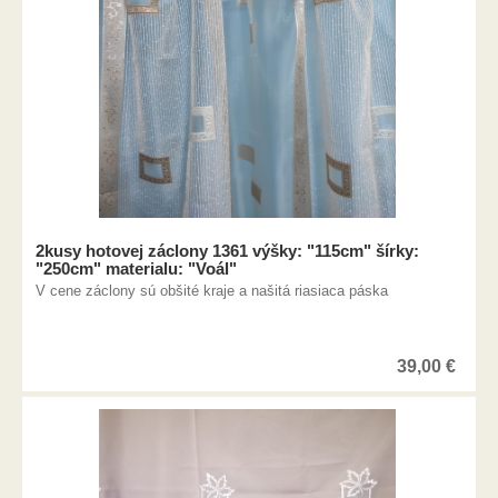
2kusy hotovej záclony 1361 výšky: "115cm" šírky:
"250cm" materialu: "Voál"
V cene záclony sú obšité kraje a našitá riasiaca páska
39,00
€