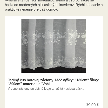
Vyberte si z rôznych materiálov, farieb a vzorov, ktoré sa
hodia do moderných aj klasických interiérov. Rýchle dodanie a
praktické riešenie pre váš domov.
Jediný kus hotovej záclony 1322 výšky: "180cm" šírky:
"300cm" materialu: "Voál"
V cene záclony sú obšité kraje a našitá riasiacá páska
39,00
€