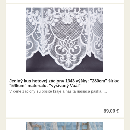
Jediný kus hotovej záclony 1343 výšky: "280cm" šírky:
"545cm" materialu: "vyšívaný Voál"
V cene záclony sú obšité kraje a našitá riasiacá páska. ...
89,00
€