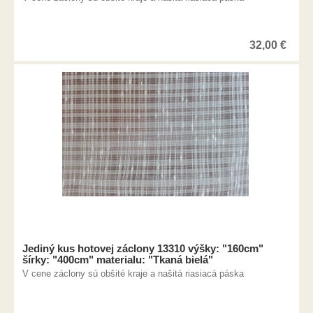
32,00
€
Jediný kus hotovej záclony 13310 výšky: "160cm"
šírky: "400cm" materialu: "Tkaná bielá"
V cene záclony sú obšité kraje a našitá riasiacá páska