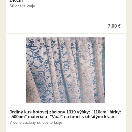
140cm
Sú obšité kraje.
7,00
€
Jediný kus hotovej záclony 1319 výšky: "110cm" šírky:
"500cm" materialu: "Voál" na tunel s obšitými krajmi
V cene záclony sú obšité kraje