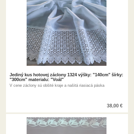
Jediný kus hotovej záclony 1324 výšky: "140cm" šírky:
"300cm" materialu: "Voál"
V cene záclony sú obšité kraje a našitá riasiacá páska
38,00
€