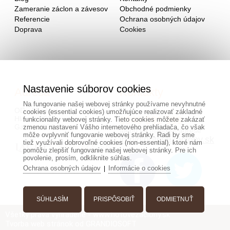
Zameranie záclon a závesov
Obchodné podmienky
Referencie
Ochrana osobných údajov
Doprava
Cookies
Nastavenie súborov cookies
Adresa
Kontakty
Na fungovanie našej webovej stránky používame nevyhnutné
OD - Mladosť
cookies (essential cookies) umožňujúce realizovať základné
Hlavná 951
0940 091 999
funkcionality webovej stránky. Tieto cookies môžete zakázať
Galanta 924 01
zmenou nastavení Vášho internetového prehliadača, čo však
alebo na mailovej adrese
môže ovplyvniť fungovanie webovej stránky. Radi by sme
info@hotovezaclony.sk
tiež využívali dobrovoľné cookies (non-essential), ktoré nám
pomôžu zlepšiť fungovanie našej webovej stránky. Pre ich
povolenie, prosím, odkliknite súhlas.
Ochrana osobných údajov
Informácie o cookies
|
SÚHLASÍM
PRISPÔSOBIŤ
ODMIETNUŤ
Všetky práva vyhradené - www.hotovezaclony.sk
Tvorba web stránok
od GRANDIOSOFT