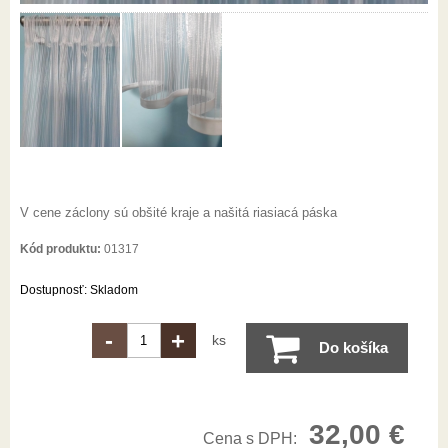
V cene záclony sú obšité kraje a našitá riasiacá páska
Kód produktu:
01317
Dostupnosť:
Skladom
-
+
ks
Do košíka
32,00
€
Cena s DPH: