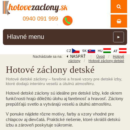
0940 091 999
.
Hlavné menu
►
NASPÄŤ
⋮
/
Nachádzate sa na:
Úvod
Hotové
/
záclony
Hotové záclony detské
Hotové záclony detské
Hotové detské záclony – farebné a hravé vzory pre detské izby,
ktoré dodajú interiéru veselú a útulnú atmosféru.
Hotové detské záclony sú ideálne pre detské izby, kde okrem
funkčnosti hrajú dôležitú úlohu aj farebnosť a hravosť. Záclony
prepúšťajú svetlo a vytvárajú veselú a útulnú atmosféru.
V ponuke nájdete rôzne motívy, farby a vzory vhodné pre
chlapcov aj dievčatá. Praktické riešenie, ktoré skrášli detskú
izbu a zároveň poskytuje súkromie.