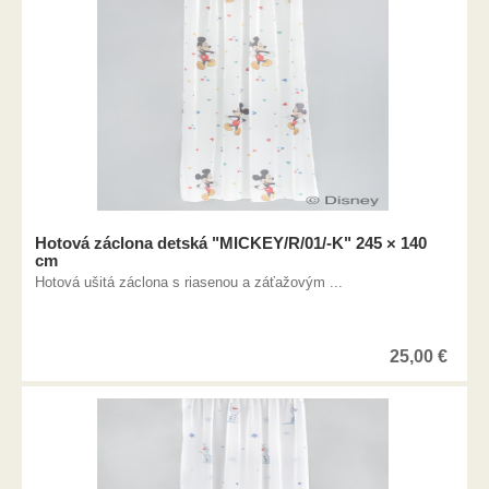
Hotová záclona detská "MICKEY/R/01/-K" 245 × 140
cm
Hotová ušitá záclona s riasenou a záťažovým ...
25,00
€