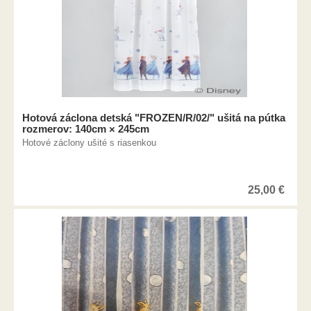
Hotová záclona detská "FROZEN/R/02/" ušitá na pútka
rozmerov: 140cm × 245cm
Hotové záclony ušité s riasenkou
25,00
€