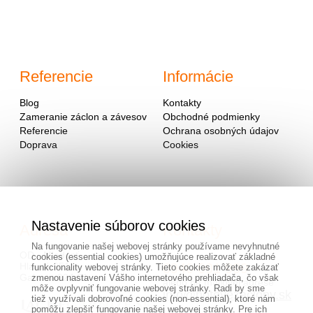
Referencie
Informácie
Blog
Kontakty
Zameranie záclon a závesov
Obchodné podmienky
Referencie
Ochrana osobných údajov
Doprava
Cookies
Nastavenie súborov cookies
Adresa
Kontakty
Na fungovanie našej webovej stránky používame nevyhnutné
OD - Mladosť
cookies (essential cookies) umožňujúce realizovať základné
Hlavná 951
0940 091 999
funkcionality webovej stránky. Tieto cookies môžete zakázať
Galanta 924 01
zmenou nastavení Vášho internetového prehliadača, čo však
alebo na mailovej adrese
môže ovplyvniť fungovanie webovej stránky. Radi by sme
info@hotovezaclony.sk
tiež využívali dobrovoľné cookies (non-essential), ktoré nám
pomôžu zlepšiť fungovanie našej webovej stránky. Pre ich