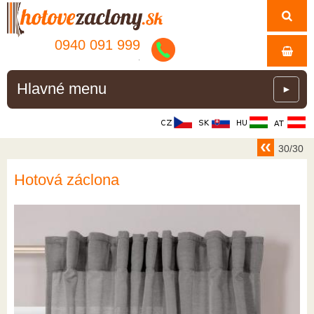
0940 091 999
.
Hlavné menu
►
30/30
Hotová záclona