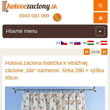
0940 091 999
.
Hlavné menu
►
20/39
Hotová záclona fodrička k vitrážnej
záclone „Ida“ rozmerov: šírka 280 × výška
40cm