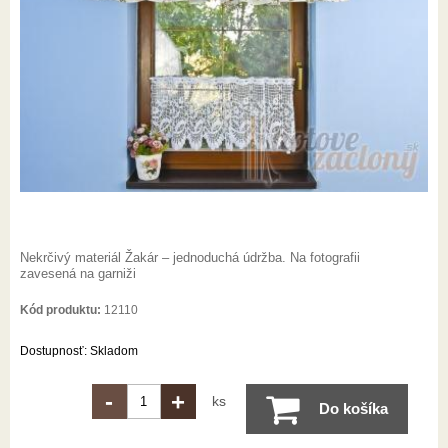
Nekrčivý materiál Žakár – jednoduchá údržba. Na fotografii
zavesená na garniži
Kód produktu:
12110
Dostupnosť:
Skladom
-
+
ks
Do košíka