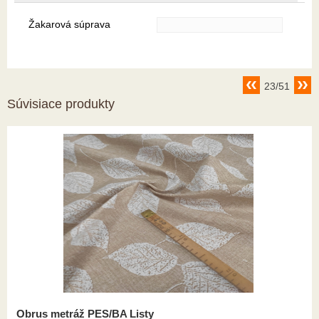
Žakarová súprava
23/51
Súvisiace produkty
Obrus metráž PES/BA Listy