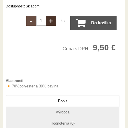
Dostupnosť:
Skladom
-
+
ks
Do košíka
9,50
€
Cena s DPH:
Vlastnosti
70%polyester a 30% bavlna
Popis
Výrobca
Hodnotenia (0)