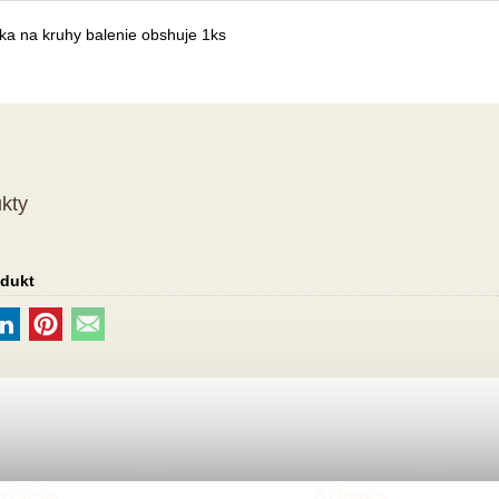
ka na kruhy balenie obshuje 1ks
kty
odukt
rmácie
Adresa