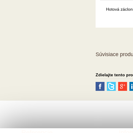
Hotová záclon
Súvisiace produ
Zdielajte tento pr
Referencie
Info