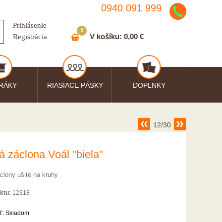
0940 091 999
.
Prihlásenie
0
V košíku:
0,00 €
Registrácia
RÁKY
RIASIACE PÁSKY
DOPLNKY
12/30
á záclona Voál "biela"
clony ušité na kruhy
ktu:
12318
ť:
Skladom