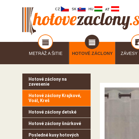
METRÁŽ A ŠITIE
HOTOVÉ ZÁCLONY
ZÁVESY
Hotové záclony na
zavesenie
Hotové záclony Krajkové,
Voál, Kreš
Hotové záclony detské
Hotové záclony šnúrkové
Posledné kusy hotových