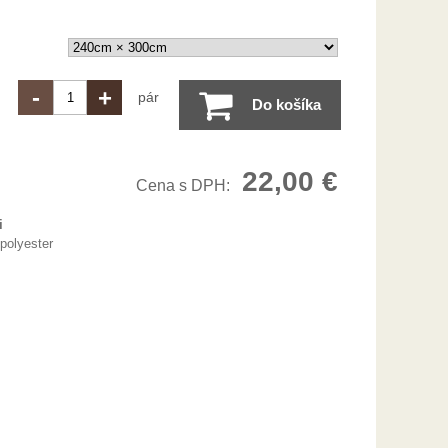
-
+
pár
Do košíka
22,00 €
Cena s DPH:
i
polyester