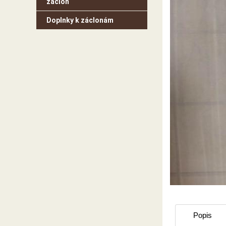
záclon
Doplnky k záclonám
Popis