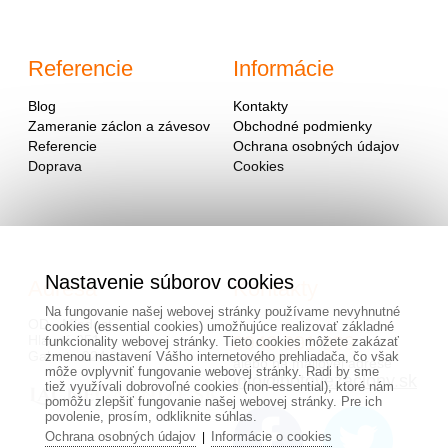
Referencie
Informácie
Blog
Kontakty
Zameranie záclon a závesov
Obchodné podmienky
Referencie
Ochrana osobných údajov
Doprava
Cookies
Nastavenie súborov cookies
Adresa
Kontakty
Na fungovanie našej webovej stránky používame nevyhnutné
OD - Mladosť
cookies (essential cookies) umožňujúce realizovať základné
Hlavná 951
0940 091 999
funkcionality webovej stránky. Tieto cookies môžete zakázať
Galanta 924 01
zmenou nastavení Vášho internetového prehliadača, čo však
alebo na mailovej adrese
môže ovplyvniť fungovanie webovej stránky. Radi by sme
info@hotovezaclony.sk
tiež využívali dobrovoľné cookies (non-essential), ktoré nám
pomôžu zlepšiť fungovanie našej webovej stránky. Pre ich
povolenie, prosím, odkliknite súhlas.
Ochrana osobných údajov
Informácie o cookies
|