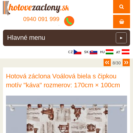
0940 091 999
.
Hlavné menu
►
8/30
Hotová záclona Voálová biela s čipkou
motív "káva" rozmerov: 170cm × 100cm