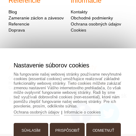
Referencie
Informácie
Blog
Kontakty
Zameranie záclon a závesov
Obchodné podmienky
Referencie
Ochrana osobných údajov
Doprava
Cookies
Nastavenie súborov cookies
Adresa
Kontakty
Na fungovanie našej webovej stránky používame nevyhnutné
OD - Mladosť
cookies (essential cookies) umožňujúce realizovať základné
Hlavná 951
0940 091 999
funkcionality webovej stránky. Tieto cookies môžete zakázať
Galanta 924 01
zmenou nastavení Vášho internetového prehliadača, čo však
alebo na mailovej adrese
môže ovplyvniť fungovanie webovej stránky. Radi by sme
info@hotovezaclony.sk
tiež využívali dobrovoľné cookies (non-essential), ktoré nám
pomôžu zlepšiť fungovanie našej webovej stránky. Pre ich
povolenie, prosím, odkliknite súhlas.
Ochrana osobných údajov
Informácie o cookies
|
SÚHLASÍM
PRISPÔSOBIŤ
ODMIETNUŤ