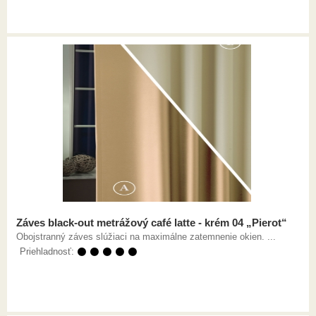
Záves black-out metrážový café latte - krém 04 „Pierot“
Obojstranný záves slúžiaci na maximálne zatemnenie okien. ...
Priehladnosť:
⚫ ⚫ ⚫ ⚫ ⚫