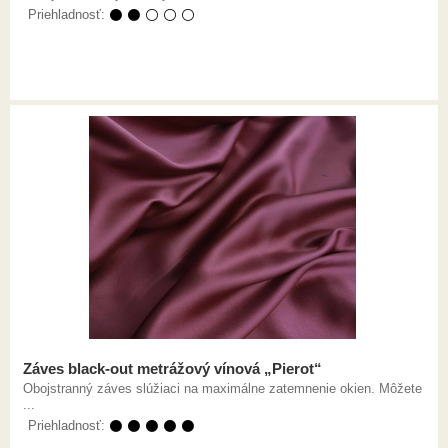
Priehladnosť:
⚫ ⚫ ⚪ ⚪ ⚪
Záves black-out metrážový vínová „Pierot“
Obojstranný záves slúžiaci na maximálne zatemnenie okien. Môžete
...
Priehladnosť:
⚫ ⚫ ⚫ ⚫ ⚫