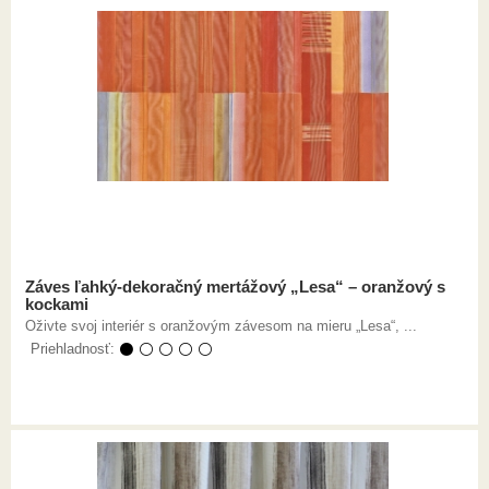
Záves ľahký-dekoračný mertážový „Lesa“ – oranžový s
kockami
Oživte svoj interiér s oranžovým závesom na mieru „Lesa“, ...
Priehladnosť:
⚫ ⚪ ⚪ ⚪ ⚪