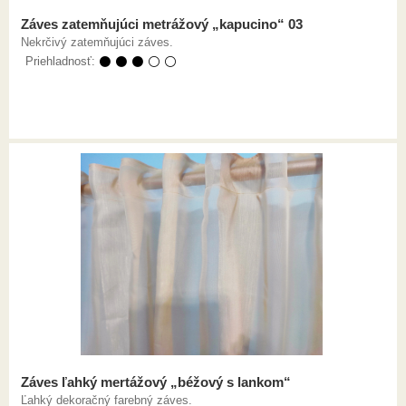
Záves zatemňujúci metrážový „kapucino“ 03
Nekrčivý zatemňujúci záves.
Priehladnosť:
⚫ ⚫ ⚫ ⚪ ⚪
Záves ľahký mertážový „béžový s lankom“
Ľahký dekoračný farebný záves.