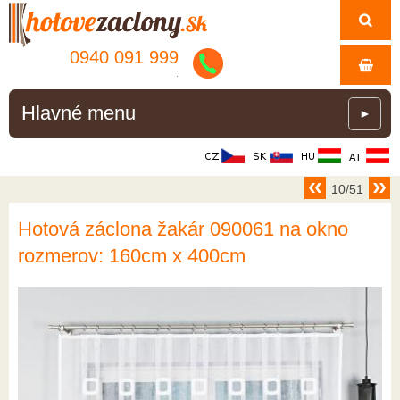
0940 091 999
.
Hlavné menu
►
10/51
Hotová záclona žakár 090061 na okno
rozmerov: 160cm x 400cm