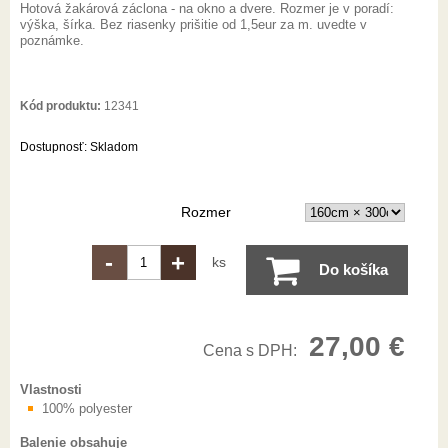
Hotová žakárová záclona - na okno a dvere. Rozmer je v poradí:
výška, šírka. Bez riasenky prišitie od 1,5eur za m. uvedte v
poznámke.
Kód produktu:
12341
Dostupnosť:
Skladom
Rozmer
-
+
ks
Do košíka
27,00 €
Cena s DPH:
Vlastnosti
100% polyester
Balenie obsahuje