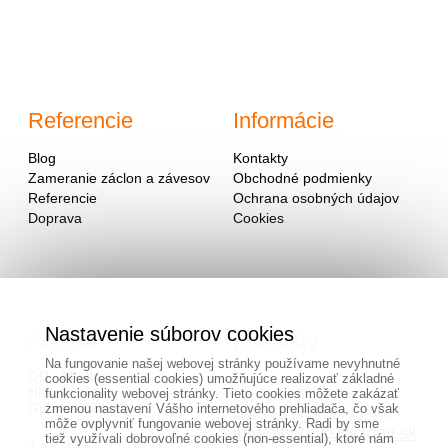
Referencie
Informácie
Blog
Kontakty
Zameranie záclon a závesov
Obchodné podmienky
Referencie
Ochrana osobných údajov
Doprava
Cookies
Nastavenie súborov cookies
Adresa
Kontakty
Na fungovanie našej webovej stránky používame nevyhnutné
OD - Mladosť
cookies (essential cookies) umožňujúce realizovať základné
Hlavná 951
0940 091 999
funkcionality webovej stránky. Tieto cookies môžete zakázať
Galanta 924 01
zmenou nastavení Vášho internetového prehliadača, čo však
alebo na mailovej adrese
môže ovplyvniť fungovanie webovej stránky. Radi by sme
info@hotovezaclony.sk
tiež využívali dobrovoľné cookies (non-essential), ktoré nám