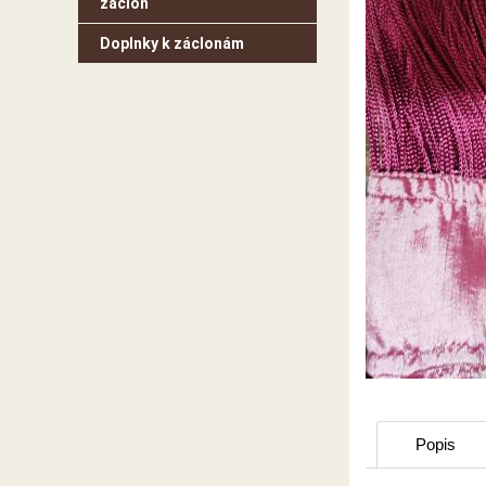
záclon
Doplnky k záclonám
Popis