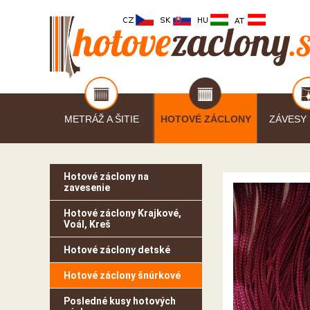
METRÁŽ A ŠITIE
HOTOVÉ ZÁCLONY
ZÁVESY
Hotové záclony na
zavesenie
Hotové záclony Krajkové,
Voál, Kreš
Hotové záclony detské
Hotové záclony šnúrkové
Posledné kusy hotových