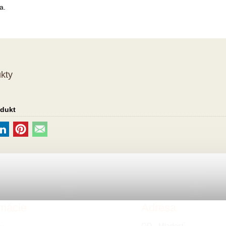
a.
kty
odukt
rmácie
Adresa
OD - Mladosť