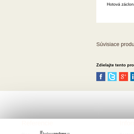
Hotová záclon
Súvisiace produ
Zdielajte tento pr
Referencie
Info