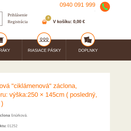
0940 091 999
.
Prihlásenie
0
V košíku:
0,00 €
Registrácia
RÁKY
RIASIACE PÁSKY
DOPLNKY
ová "ciklámenová" záclona,
ru: výška:250 × 145cm ( posledný,
 )
clona
šnúrková.
ktu:
01252