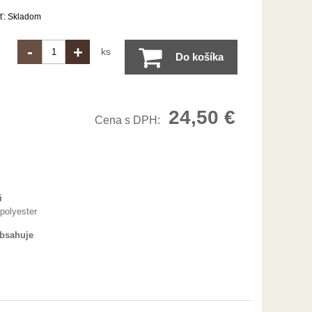
ť:
Skladom
-
+
ks
Do košíka
24,50
€
Cena s DPH:
i
polyester
obsahuje