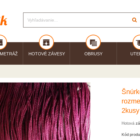
 METRÁŽ
HOTOVÉ ZÁVESY
OBRUSY
UTE
Šnúrk
rozme
2kusy
Hotová
zá
Kód produ