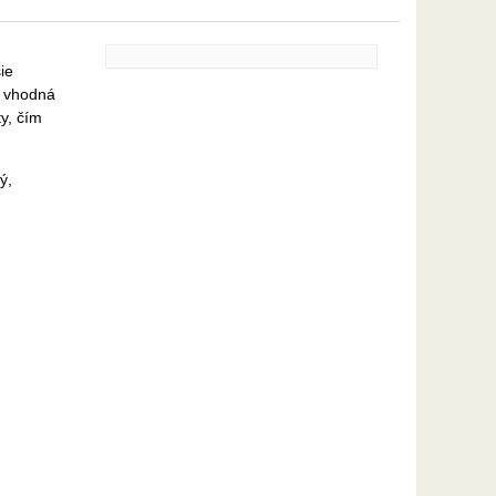
ie
e vhodná
y, čím
ý,