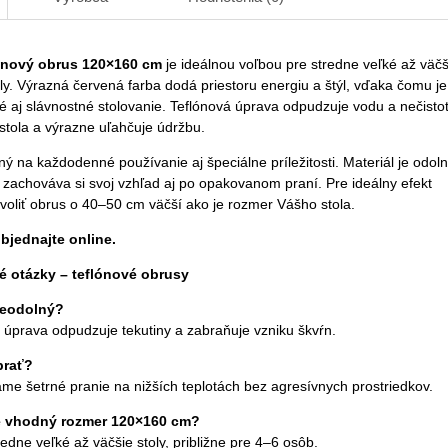
ónový obrus 120×160 cm
je ideálnou voľbou pre stredne veľké až väčš
ly. Výrazná červená farba dodá priestoru energiu a štýl, vďaka čomu j
 aj slávnostné stolovanie. Teflónová úprava odpudzuje vodu a nečistot
stola a výrazne uľahčuje údržbu.
ý na každodenné používanie aj špeciálne príležitosti. Materiál je odoln
 zachováva si svoj vzhľad aj po opakovanom praní. Pre ideálny efekt
oliť obrus o 40–50 cm väčší ako je rozmer Vášho stola.
objednajte online.
é otázky – teflónové obrusy
deodolný?
 úprava odpudzuje tekutiny a zabraňuje vzniku škvŕn.
prať?
me šetrné pranie na nižších teplotách bez agresívnych prostriedkov.
je vhodný rozmer 120×160 cm?
redne veľké až väčšie stoly, približne pre 4–6 osôb.