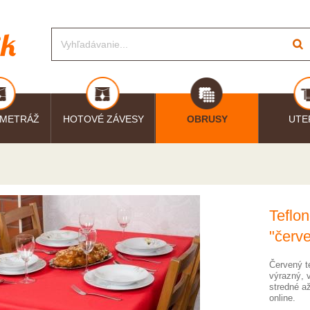
 METRÁŽ
HOTOVÉ ZÁVESY
OBRUSY
UTE
Teflo
"červ
Červený t
výrazný, 
stredné až
online.