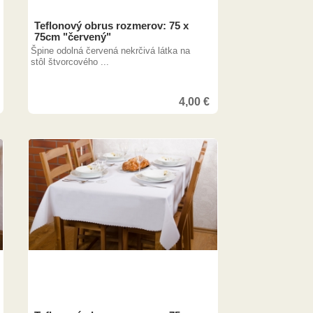
Teflonový obrus rozmerov: 75 x
75cm "červený"
Špine odolná červená nekrčivá látka na
stôl štvorcového ...
4,00
€