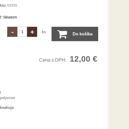
ktu:
03255
ť:
Skladom
-
+
ks
Do košíka
12,00
€
Cena s DPH:
i
polyester
obsahuje