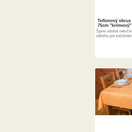
Teflonový obrus
75cm "krémový"
Špine odolná nekrči
odtieňu pre každoden