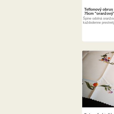
Teflonový obrus
75cm "oranžový
Špine odolná oranžov
každodenne prestretý