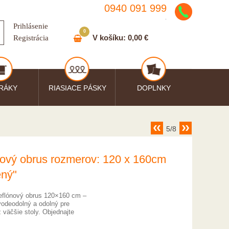
0940 091 999
.
Prihlásenie
0
V košíku:
0,00 €
Registrácia
RÁKY
RIASIACE PÁSKY
DOPLNKY
5/8
nový obrus rozmerov: 120 x 160cm
ený"
eflónový obrus 120×160 cm –
vodeodolný a odolný pre
 väčšie stoly. Objednajte