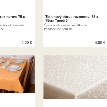
 rozmerov: 75 x
Teflonový obrus rozmerov: 75 x
75cm "modrý"
vá látka krémového
Špine odolná nekrčivá látka na
ne ...
každodenné použitie.
4,00
€
4,00
€