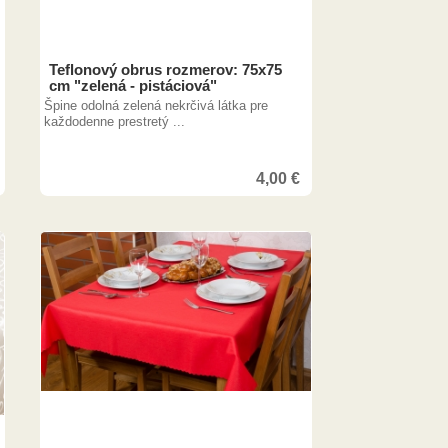
Teflonový obrus rozmerov: 75x75
cm "zelená - pistáciová"
Špine odolná zelená nekrčivá látka pre
každodenne prestretý ...
4,00
€