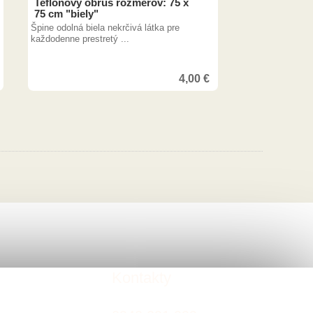
Teflonový obrus rozmerov: 75 x
75 cm "biely"
Špine odolná biela nekrčivá látka pre
každodenne prestretý ...
4,00
€
Kontakty