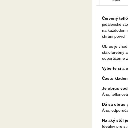
Červený tefl
jedálenské sto
na každodenné
chráni povrch 
Obrus je vhodn
stálofarebný a
odporúčame zv
Vyberte si a 
Často kladen
Je obrus vo
Áno, teflónová
Dá sa obrus 
Áno, odporúča
Na aký stôl 
Ideálny pre st