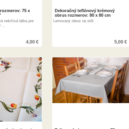
 rozmerov: 75 x
Dekoračný teflónový krémový
"
obrus rozmerov: 80 x 80 cm
á nekrčivá látka pre
Lemovaný obrus na stôl
 ...
4,00
€
5,00
€