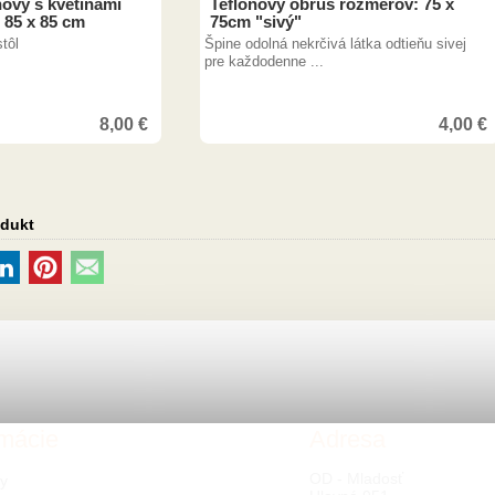
nový s kvetinami
Teflonový obrus rozmerov: 75 x
 85 x 85 cm
75cm "sivý"
tôl
Špine odolná nekrčivá látka odtieňu sivej
pre každodenne ...
8,00
€
4,00
€
odukt
rmácie
Adresa
OD - Mladosť
ty