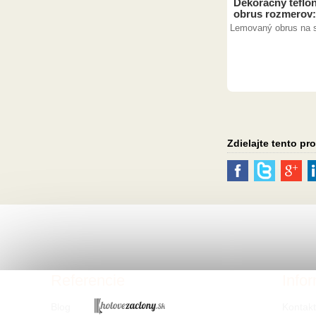
Dekoračný tefló
obrus rozmerov:
Lemovaný obrus na s
Zdielajte tento pr
Referencie
Info
Blog
Kontak