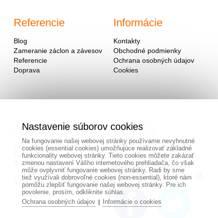
Referencie
Informácie
Blog
Kontakty
Zameranie záclon a závesov
Obchodné podmienky
Referencie
Ochrana osobných údajov
Doprava
Cookies
Nastavenie súborov cookies
Adresa
Kontakty
Na fungovanie našej webovej stránky používame nevyhnutné
OD - Mladosť
cookies (essential cookies) umožňujúce realizovať základné
Hlavná 951
0940 091 999
funkcionality webovej stránky. Tieto cookies môžete zakázať
Galanta 924 01
zmenou nastavení Vášho internetového prehliadača, čo však
alebo na mailovej adrese
môže ovplyvniť fungovanie webovej stránky. Radi by sme
info@hotovezaclony.sk
tiež využívali dobrovoľné cookies (non-essential), ktoré nám
pomôžu zlepšiť fungovanie našej webovej stránky. Pre ich
povolenie, prosím, odkliknite súhlas.
Ochrana osobných údajov
Informácie o cookies
|