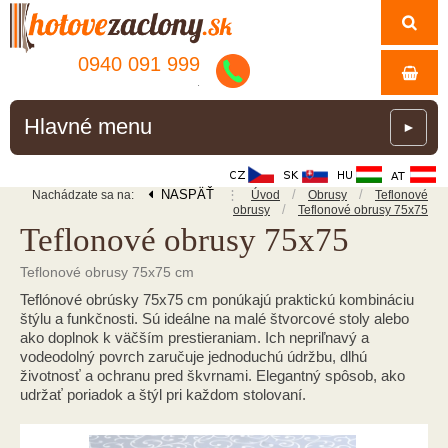
0940 091 999
.
Hlavné menu
►
NASPÄŤ
⋮
/
/
Nachádzate sa na:
Úvod
Obrusy
Teflonové
/
obrusy
Teflonové obrusy 75x75
Teflonové obrusy 75x75
Teflonové obrusy 75x75 cm
Teflónové obrúsky 75x75 cm ponúkajú praktickú kombináciu
štýlu a funkčnosti. Sú ideálne na malé štvorcové stoly alebo
ako doplnok k väčším prestieraniam. Ich nepriľnavý a
vodeodolný povrch zaručuje jednoduchú údržbu, dlhú
životnosť a ochranu pred škvrnami. Elegantný spôsob, ako
udržať poriadok a štýl pri každom stolovaní.