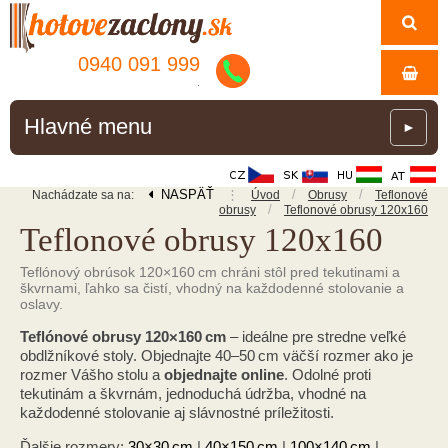
0940 091 999
.
Hlavné menu
►
NASPÄŤ
⋮
/
/
Nachádzate sa na:
Úvod
Obrusy
Teflonové
/
obrusy
Teflonové obrusy 120x160
Teflonové obrusy 120x160
Teflónový obrúsok 120×160 cm chráni stôl pred tekutinami a
škvrnami, ľahko sa čistí, vhodný na každodenné stolovanie a
oslavy.
Teflónové obrusy 120×160 cm
– ideálne pre stredne veľké
obdlžníkové stoly. Objednajte 40–50 cm väčší rozmer ako je
rozmer Vášho stolu a
objednajte online
. Odolné proti
tekutinám a škvrnám, jednoduchá údržba, vhodné na
každodenné stolovanie aj slávnostné príležitosti.
Ďalšie rozmery:
30×30 cm
|
40×150 cm
|
100×140 cm
|