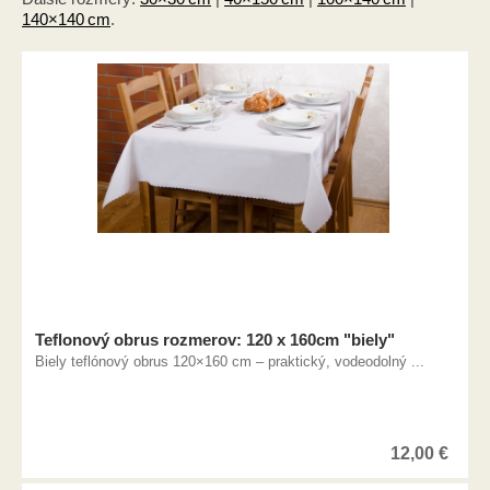
140×140 cm
.
Teflonový obrus rozmerov: 120 x 160cm "biely"
Biely teflónový obrus 120×160 cm – praktický, vodeodolný ...
12,00
€