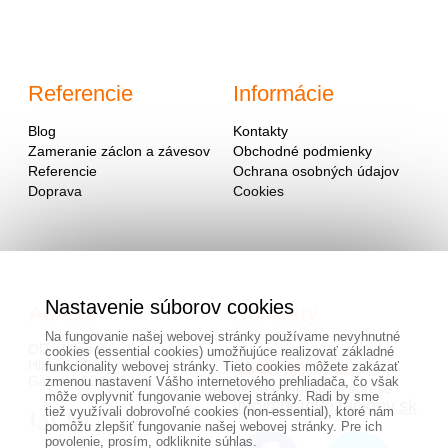
Referencie
Informácie
Blog
Kontakty
Zameranie záclon a závesov
Obchodné podmienky
Referencie
Ochrana osobných údajov
Doprava
Cookies
Nastavenie súborov cookies
Adresa
Kontakty
Na fungovanie našej webovej stránky používame nevyhnutné
OD - Mladosť
cookies (essential cookies) umožňujúce realizovať základné
Hlavná 951
0940 091 999
funkcionality webovej stránky. Tieto cookies môžete zakázať
Galanta 924 01
zmenou nastavení Vášho internetového prehliadača, čo však
alebo na mailovej adrese
môže ovplyvniť fungovanie webovej stránky. Radi by sme
info@hotovezaclony.sk
tiež využívali dobrovoľné cookies (non-essential), ktoré nám
pomôžu zlepšiť fungovanie našej webovej stránky. Pre ich
povolenie, prosím, odkliknite súhlas.