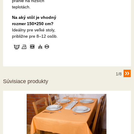
pranie na nižších
teplotách.
Na aký stôl je vhodný
rozmer 150×250 cm?
Ideálny pre veľké stoly,
približne pre 8–12 osôb.
1/8
Súvisiace produkty