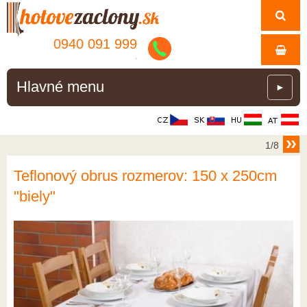
0940 091 999
.
Hlavné menu
►
1/8
Teflonový obrus rozmerov: 150 x 250cm
"biely"