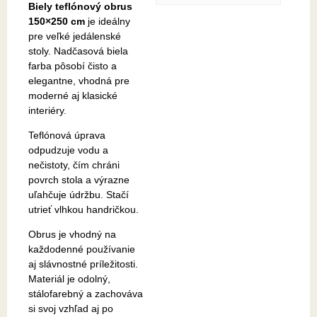
Biely teflónový obrus
150×250 cm
je ideálny
pre veľké jedálenské
stoly. Nadčasová biela
farba pôsobí čisto a
elegantne, vhodná pre
moderné aj klasické
interiéry.
Teflónová úprava
odpudzuje vodu a
nečistoty, čím chráni
povrch stola a výrazne
uľahčuje údržbu. Stačí
utrieť vlhkou handričkou.
Obrus je vhodný na
každodenné používanie
aj slávnostné príležitosti.
Materiál je odolný,
stálofarebný a zachováva
si svoj vzhľad aj po