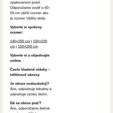
opakovanom praní.
Odporúčame zvoliť o 40–
50 cm väčší rozmer ako
je rozmer Vášho stola.
Vyberte si správny
rozmer:
140×200 cm
|
150×220
cm
|
150×250 cm
Vyberte si a objednajte
online
.
Často kladené otázky –
teflónové obrusy
Je obrus vodeodolný?
Áno, odpudzuje tekutiny a
zabraňuje vzniku škvŕn.
Dá sa obrus prať?
Áno, odporúčame šetrné