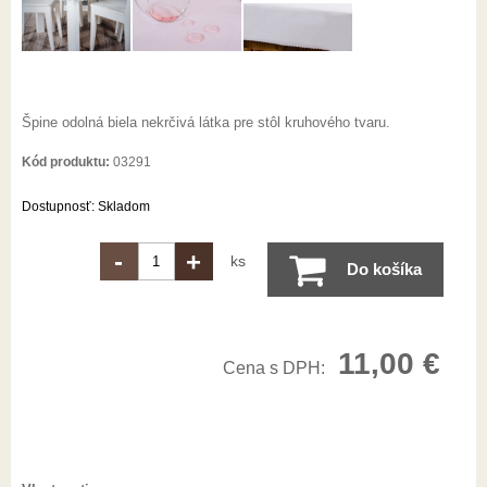
Špine odolná biela nekrčivá látka pre stôl kruhového tvaru.
Kód produktu:
03291
Dostupnosť:
Skladom
-
+
ks
Do košíka
11,00
€
Cena s DPH: