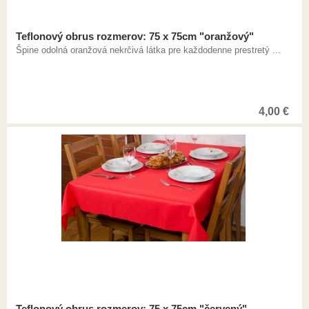
Teflonový obrus rozmerov: 75 x 75cm "oranžový"
Špine odolná oranžová nekrčivá látka pre každodenne prestretý ...
4,00
€
Teflonový obrus rozmerov: 75 x 75cm "červený"