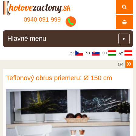
0940 091 999
.
Hlavné menu
►
1/4
Teflonový obrus priemeru: Ø 150 cm