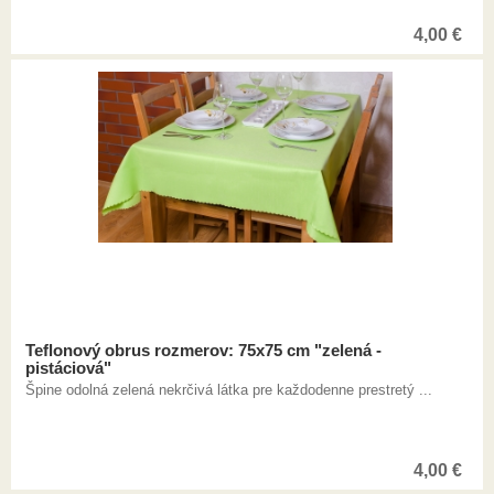
4,00
€
Teflonový obrus rozmerov: 75x75 cm "zelená -
pistáciová"
Špine odolná zelená nekrčivá látka pre každodenne prestretý ...
4,00
€