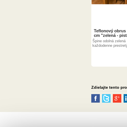
Teflonový obrus
cm "zelená - pis
Špine odolná zelená 
každodenne prestretý
Zdielajte tento pr