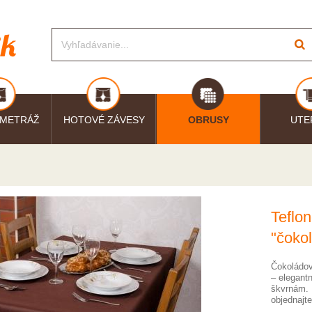
 METRÁŽ
HOTOVÉ ZÁVESY
OBRUSY
UTE
Teflo
"čoko
Čokoládov
– elegant
škvrnám. I
objednajte