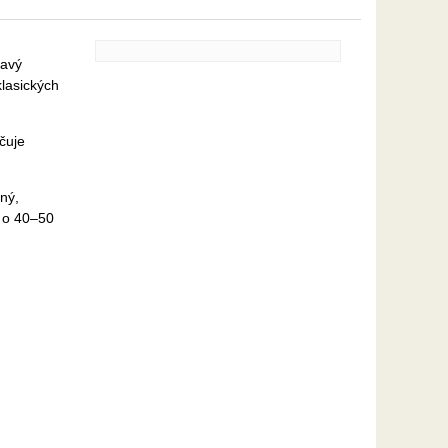
mavý
lasických
čuje
ný,
ť o 40–50