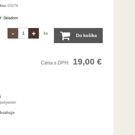
ktu:
03278
ť:
Skladom
-
+
ks
Do košíka
19,00
€
Cena s DPH:
i
polyester
obsahuje