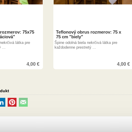
 rozmerov: 75x75
Teflonový obrus rozmerov: 75 x
táciová"
75 cm "biely"
nekrčivá látka pre
Špine odolná biela nekrčivá látka pre
 ...
každodenne prestretý ...
4,00
€
4,00
€
odukt