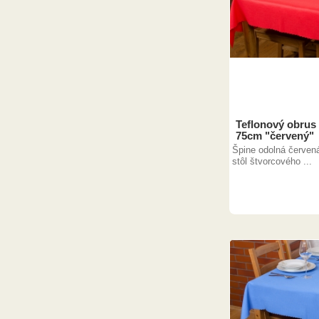
Teflonový obrus
75cm "červený"
Špine odolná červená
stôl štvorcového ...