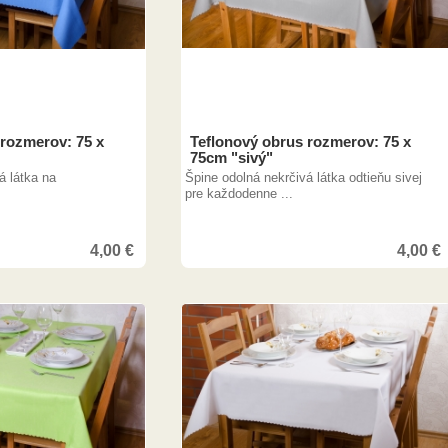
 rozmerov: 75 x
Teflonový obrus rozmerov: 75 x
75cm "sivý"
á látka na
Špine odolná nekrčivá látka odtieňu sivej
.
pre každodenne ...
4,00
€
4,00
€