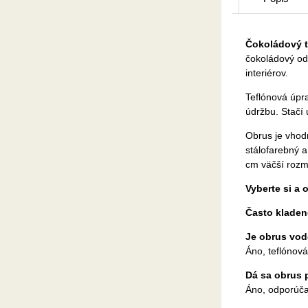
Čokoládový t
čokoládový od
interiérov.
Teflónová úpra
údržbu. Stačí 
Obrus je vhodn
stálofarebný 
cm väčší rozm
Vyberte si a 
Často kladen
Je obrus vo
Áno, teflónová
Dá sa obrus 
Áno, odporúča