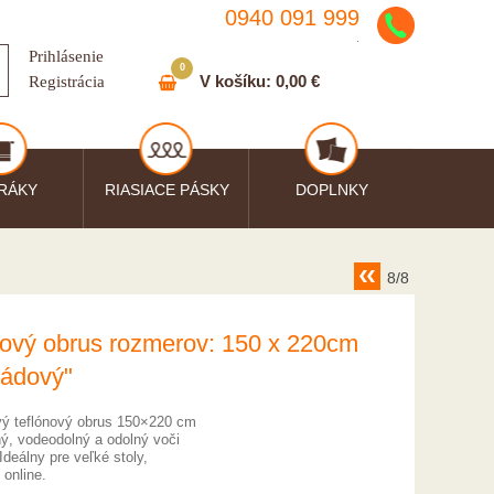
0940 091 999
.
Prihlásenie
0
V košíku:
0,00 €
Registrácia
RÁKY
RIASIACE PÁSKY
DOPLNKY
8/8
nový obrus rozmerov: 150 x 220cm
ládový"
ý teflónový obrus 150×220 cm
ný, vodeodolný a odolný voči
deálny pre veľké stoly,
 online.