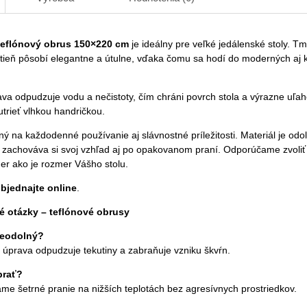
eflónový obrus 150×220 cm
je ideálny pre veľké jedálenské stoly. T
tieň pôsobí elegantne a útulne, vďaka čomu sa hodí do moderných aj k
va odpudzuje vodu a nečistoty, čím chráni povrch stola a výrazne uľah
utrieť vlhkou handričkou.
ý na každodenné používanie aj slávnostné príležitosti. Materiál je odol
a zachováva si svoj vzhľad aj po opakovanom praní. Odporúčame zvoli
er ako je rozmer Vášho stolu.
objednajte online
.
é otázky – teflónové obrusy
deodolný?
 úprava odpudzuje tekutiny a zabraňuje vzniku škvŕn.
prať?
me šetrné pranie na nižších teplotách bez agresívnych prostriedkov.