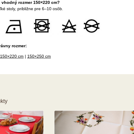
je vhodný rozmer 150×220 cm?
ľké stoly, približne pre 6–10 osôb.
rávny rozmer:
150×220 cm
|
150×250 cm
kty