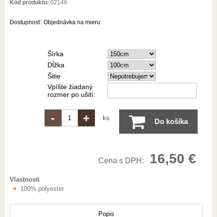
Kód produktu:
02146
Dostupnosť:
Objednávka na mieru
Šírka
Dĺžka
Šitie
Vpíšte žiadaný
rozmer po ušití:
-
+
ks
Do košíka
16,50 €
Cena s DPH:
Vlastnosti
100% polyester
Popis