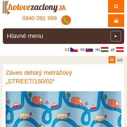
0940 091 999
.
Hlavné menu
►
6/6
Záves detský metrážový
„STREET/150/02“