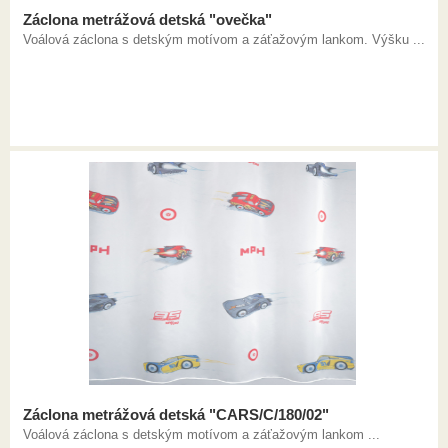
Záclona metrážová detská "ovečka"
Voálová záclona s detským motívom a záťažovým lankom. Výšku ...
Záclona metrážová detská "CARS/C/180/02"
Voálová záclona s detským motívom a záťažovým lankom ...