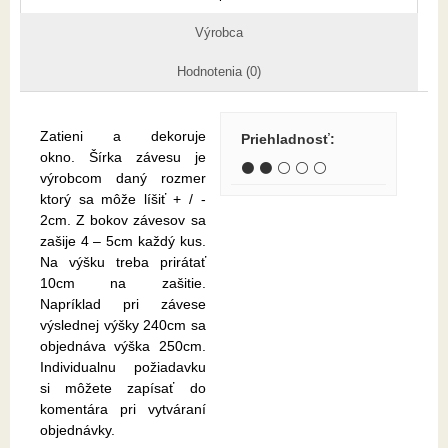
Výrobca
Hodnotenia (0)
Zatieni a dekoruje
Priehladnosť
:
okno. Šírka závesu je
⚫ ⚫ ⚪ ⚪ ⚪
výrobcom daný rozmer
ktorý sa môže líšiť + / -
2cm. Z bokov závesov sa
zašije 4 – 5cm každý kus.
Na výšku treba prirátať
10cm na zašitie.
Napríklad pri závese
výslednej výšky 240cm sa
objednáva výška 250cm.
Individualnu požiadavku
si môžete zapísať do
komentára pri vytváraní
objednávky.