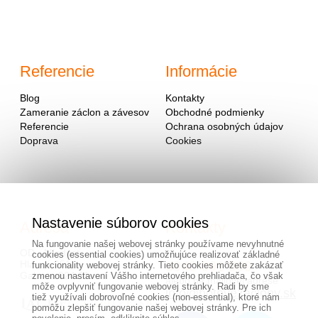
Referencie
Informácie
Blog
Kontakty
Zameranie záclon a závesov
Obchodné podmienky
Referencie
Ochrana osobných údajov
Doprava
Cookies
Nastavenie súborov cookies
Adresa
Kontakty
Na fungovanie našej webovej stránky používame nevyhnutné
OD - Mladosť
cookies (essential cookies) umožňujúce realizovať základné
Hlavná 951
0940 091 999
funkcionality webovej stránky. Tieto cookies môžete zakázať
Galanta 924 01
zmenou nastavení Vášho internetového prehliadača, čo však
alebo na mailovej adrese
môže ovplyvniť fungovanie webovej stránky. Radi by sme
info@hotovezaclony.sk
tiež využívali dobrovoľné cookies (non-essential), ktoré nám
pomôžu zlepšiť fungovanie našej webovej stránky. Pre ich