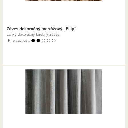
Záves dekoračný mertážový „Filip“
Ľahký dekoračný farebný záves.
Priehladnosť:
⚫ ⚫ ⚪ ⚪ ⚪