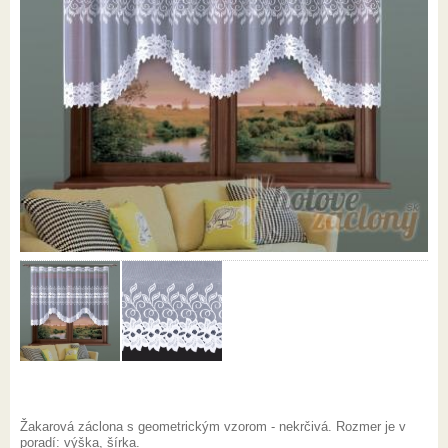
Žakarová záclona s geometrickým vzorom - nekrčivá. Rozmer je v
poradí: výška, šírka.