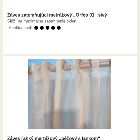
Záves zatemňujúci metrážový „Orfeo 01“ sivý
Slúží na maximálne zatemnenie okien.
Priehladnosť:
⚫ ⚫ ⚫ ⚫ ⚫
Záves ľahký mertážový „béžový s lankom“