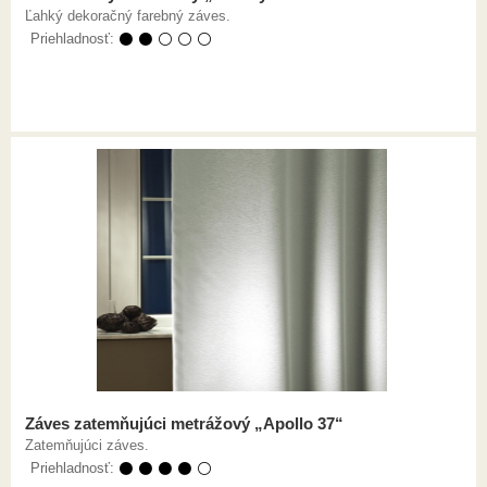
Ľahký dekoračný farebný záves.
Priehladnosť:
⚫ ⚫ ⚪ ⚪ ⚪
Záves zatemňujúci metrážový „Apollo 37“
Zatemňujúci záves.
Priehladnosť:
⚫ ⚫ ⚫ ⚫ ⚪