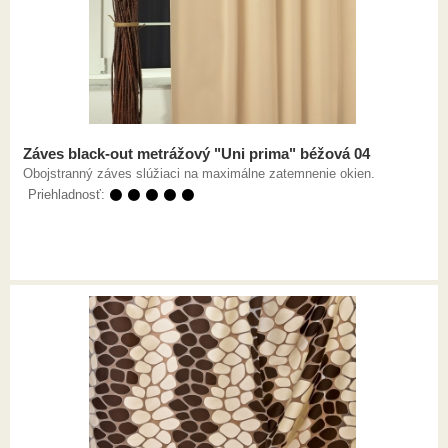
Záves black-out metrážový "Uni prima" béžová 04
Obojstranný záves slúžiaci na maximálne zatemnenie okien.
Priehladnosť:
⚫ ⚫ ⚫ ⚫ ⚫