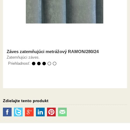
Záves zatemňujúci metrážový RAMON/280/24
Zatemňujúci záves.
Priehladnosť:
⚫ ⚫ ⚫ ⚪ ⚪
Zdielajte tento produkt