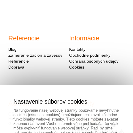
Referencie
Informácie
Blog
Kontakty
Zameranie záclon a závesov
Obchodné podmienky
Referencie
Ochrana osobných údajov
Doprava
Cookies
Nastavenie súborov cookies
Adresa
Kontakty
Na fungovanie našej webovej stránky používame nevyhnutné
OD - Mladosť
cookies (essential cookies) umožňujúce realizovať základné
Hlavná 951
0940 091 999
funkcionality webovej stránky. Tieto cookies môžete zakázať
Galanta 924 01
zmenou nastavení Vášho internetového prehliadača, čo však
alebo na mailovej adrese
môže ovplyvniť fungovanie webovej stránky. Radi by sme
info@hotovezaclony.sk
tiež využívali dobrovoľné cookies (non-essential), ktoré nám