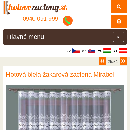
0940 091 999
.
Hlavné menu
►
25/51
Hotová biela žakarová záclona Mirabel