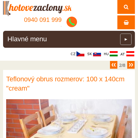
0940 091 999
.
Hlavné menu
►
2/8
Teflonový obrus rozmerov: 100 x 140cm
"cream"