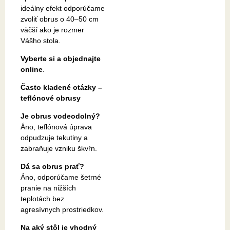
ideálny efekt odporúčame
zvoliť obrus o 40–50 cm
väčší ako je rozmer
Vášho stola.
Vyberte si a objednajte
online
.
Často kladené otázky –
teflónové obrusy
Je obrus vodeodolný?
Áno, teflónová úprava
odpudzuje tekutiny a
zabraňuje vzniku škvŕn.
Dá sa obrus prať?
Áno, odporúčame šetrné
pranie na nižších
teplotách bez
agresívnych prostriedkov.
Na aký stôl je vhodný