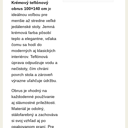
Krémový teflónový
obrus 100×140 cm
je
ideálnou voľbou pre
menšie až stredne veľké
jedálenské stoly. Jemná
krémová farba pôsobí
teplo a elegantne, vďaka
čomu sa hodí do
moderných aj klasických
interiérov. Teflónová
úprava odpudzuje vodu a
nečistoty, čím chráni
povrch stola a zároveň
výrazne uľahčuje údržbu.
Obrus je vhodný na
každodenné používanie
aj slávnostné príležitosti.
Materiál je odolný,
stálofarebný a zachováva
si svoj vzhľad aj po
opakovanom praní. Pre