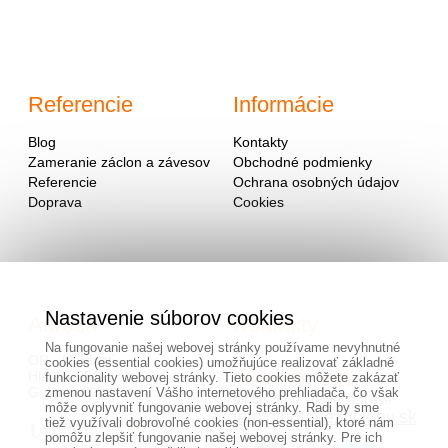
Referencie
Informácie
Blog
Kontakty
Zameranie záclon a závesov
Obchodné podmienky
Referencie
Ochrana osobných údajov
Doprava
Cookies
Nastavenie súborov cookies
Adresa
Kontakty
Na fungovanie našej webovej stránky používame nevyhnutné
OD - Mladosť
cookies (essential cookies) umožňujúce realizovať základné
Hlavná 951
0940 091 999
funkcionality webovej stránky. Tieto cookies môžete zakázať
Galanta 924 01
zmenou nastavení Vášho internetového prehliadača, čo však
alebo na mailovej adrese
môže ovplyvniť fungovanie webovej stránky. Radi by sme
info@hotovezaclony.sk
tiež využívali dobrovoľné cookies (non-essential), ktoré nám
pomôžu zlepšiť fungovanie našej webovej stránky. Pre ich