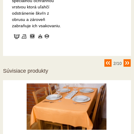
špeciálnou ochrannou
vrstvou ktorá uľahčí
odstránenie škvŕn z
obrusu a zároveň
zabraňuje ich vsakovaniu.
2/10
Súvisiace produkty