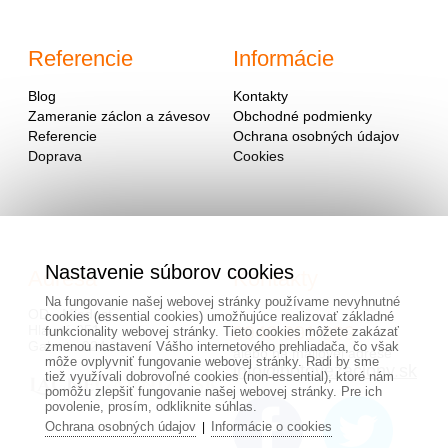
Referencie
Informácie
Blog
Kontakty
Zameranie záclon a závesov
Obchodné podmienky
Referencie
Ochrana osobných údajov
Doprava
Cookies
Nastavenie súborov cookies
Adresa
Kontakty
Na fungovanie našej webovej stránky používame nevyhnutné
OD - Mladosť
cookies (essential cookies) umožňujúce realizovať základné
Hlavná 951
0940 091 999
funkcionality webovej stránky. Tieto cookies môžete zakázať
Galanta 924 01
zmenou nastavení Vášho internetového prehliadača, čo však
alebo na mailovej adrese
môže ovplyvniť fungovanie webovej stránky. Radi by sme
info@hotovezaclony.sk
tiež využívali dobrovoľné cookies (non-essential), ktoré nám
pomôžu zlepšiť fungovanie našej webovej stránky. Pre ich
povolenie, prosím, odkliknite súhlas.
Ochrana osobných údajov
Informácie o cookies
|