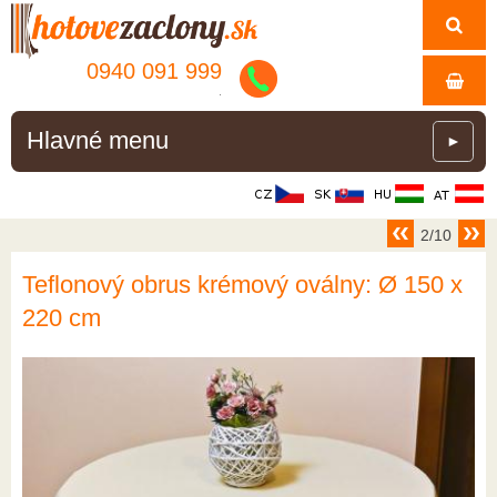
0940 091 999
.
Hlavné menu
►
2/10
Teflonový obrus krémový oválny: Ø 150 x
220 cm