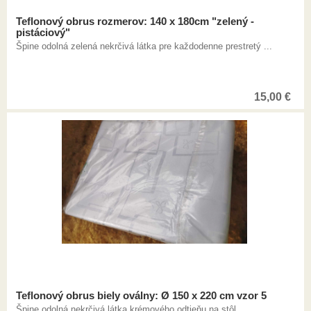
Teflonový obrus rozmerov: 140 x 180cm "zelený -
pistáciový"
Špine odolná zelená nekrčivá látka pre každodenne prestretý ...
15,00
€
Teflonový obrus biely oválny: Ø 150 x 220 cm vzor 5
Špine odolná nekrčivá látka krémového odtieňu na stôl ...