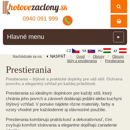
0940 091 999
.
Hlavné menu
►
NASPÄŤ
⋮
/
/
Nachádzate sa na:
Úvod
Obrusy
Obrusy,
/
štóly a prestierania
Prestierania
Prestierania
Prestierania – štýlové a praktické doplnky pre váš stôl. Ochrana
povrchu a elegantný vzhľad pri každej príležitosti.
Prestierania sú ideálnym doplnkom pre každý stôl, ktorý
chránia jeho povrch a zároveň dodávajú jedálni alebo kuchyni
štýlový vzhľad. V ponuke nájdete rôzne materiály, farby a
vzory vhodné pre každodenné aj slávnostné použitie.
Prestierania kombinujú praktickosť a dekoratívnosť, čím
zvyšujú komfort stolovania a elegantne dopĺňajú zariadenie