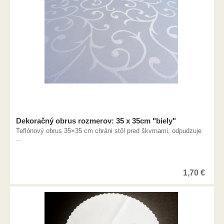
Dekoračný obrus rozmerov: 35 x 35cm "biely"
Teflónový obrus 35×35 cm chráni stôl pred škvrnami, odpudzuje
...
1,70
€