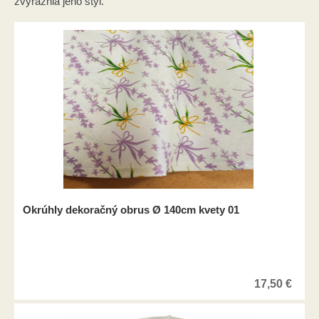
zvýraznia jeho štýl.
Okrúhly dekoračný obrus Ø 140cm kvety 01
17,50
€