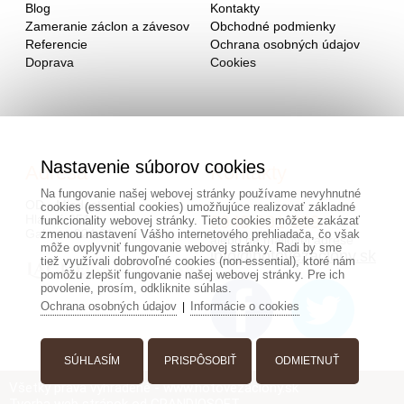
Blog
Kontakty
Zameranie záclon a závesov
Obchodné podmienky
Referencie
Ochrana osobných údajov
Doprava
Cookies
Nastavenie súborov cookies
Adresa
Kontakty
Na fungovanie našej webovej stránky používame nevyhnutné
OD - Mladosť
cookies (essential cookies) umožňujúce realizovať základné
Hlavná 951
0940 091 999
funkcionality webovej stránky. Tieto cookies môžete zakázať
Galanta 924 01
zmenou nastavení Vášho internetového prehliadača, čo však
alebo na mailovej adrese
môže ovplyvniť fungovanie webovej stránky. Radi by sme
info@hotovezaclony.sk
tiež využívali dobrovoľné cookies (non-essential), ktoré nám
pomôžu zlepšiť fungovanie našej webovej stránky. Pre ich
povolenie, prosím, odkliknite súhlas.
Ochrana osobných údajov
Informácie o cookies
|
SÚHLASÍM
PRISPÔSOBIŤ
ODMIETNUŤ
Všetky práva vyhradené - www.hotovezaclony.sk