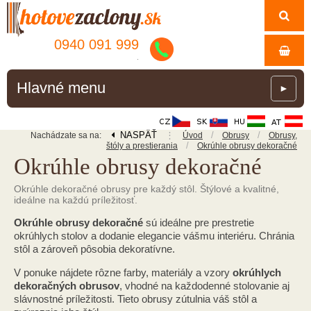
0940 091 999
.
Hlavné menu
►
NASPÄŤ
⋮
/
/
Nachádzate sa na:
Úvod
Obrusy
Obrusy,
/
štóly a prestierania
Okrúhle obrusy dekoračné
Okrúhle obrusy dekoračné
Okrúhle dekoračné obrusy pre každý stôl. Štýlové a kvalitné,
ideálne na každú príležitosť.
Okrúhle obrusy dekoračné
sú ideálne pre prestretie
okrúhlych stolov a dodanie elegancie vášmu interiéru. Chránia
stôl a zároveň pôsobia dekoratívne.
V ponuke nájdete rôzne farby, materiály a vzory
okrúhlych
dekoračných obrusov
, vhodné na každodenné stolovanie aj
slávnostné príležitosti. Tieto obrusy zútulnia váš stôl a