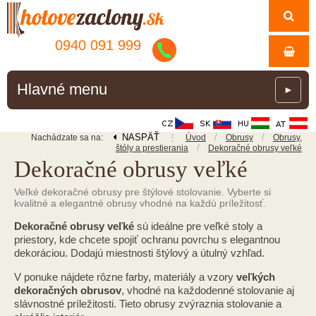
0940 091 999
.
Hlavné menu
►
NASPÄŤ
⋮
/
/
Nachádzate sa na:
Úvod
Obrusy
Obrusy,
/
štóly a prestierania
Dekoračné obrusy veľké
Dekoračné obrusy veľké
Veľké dekoračné obrusy pre štýlové stolovanie. Vyberte si
kvalitné a elegantné obrusy vhodné na každú príležitosť.
Dekoračné obrusy veľké
sú ideálne pre veľké stoly a
priestory, kde chcete spojiť ochranu povrchu s elegantnou
dekoráciou. Dodajú miestnosti štýlový a útulný vzhľad.
V ponuke nájdete rôzne farby, materiály a vzory
veľkých
dekoračných obrusov
, vhodné na každodenné stolovanie aj
slávnostné príležitosti. Tieto obrusy zvýraznia stolovanie a