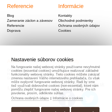
Referencie
Informácie
Blog
Kontakty
Zameranie záclon a závesov
Obchodné podmienky
Referencie
Ochrana osobných údajov
Doprava
Cookies
Nastavenie súborov cookies
Adresa
Kontakty
Na fungovanie našej webovej stránky používame nevyhnutné
OD - Mladosť
cookies (essential cookies) umožňujúce realizovať základné
Hlavná 951
0940 091 999
funkcionality webovej stránky. Tieto cookies môžete zakázať
Galanta 924 01
zmenou nastavení Vášho internetového prehliadača, čo však
alebo na mailovej adrese
môže ovplyvniť fungovanie webovej stránky. Radi by sme
info@hotovezaclony.sk
tiež využívali dobrovoľné cookies (non-essential), ktoré nám
pomôžu zlepšiť fungovanie našej webovej stránky. Pre ich
povolenie, prosím, odkliknite súhlas.
Ochrana osobných údajov
Informácie o cookies
|