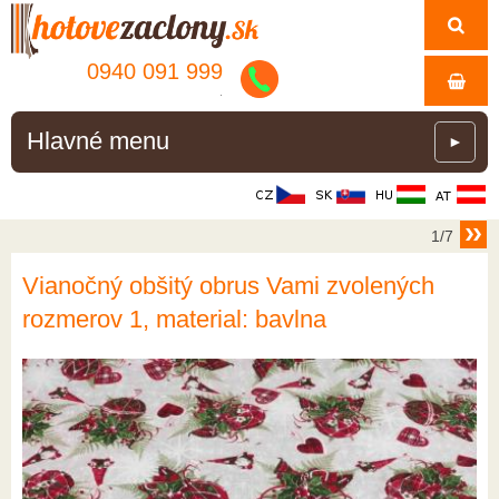
0940 091 999
.
Hlavné menu
►
1/7
Vianočný obšitý obrus Vami zvolených
rozmerov 1, material: bavlna