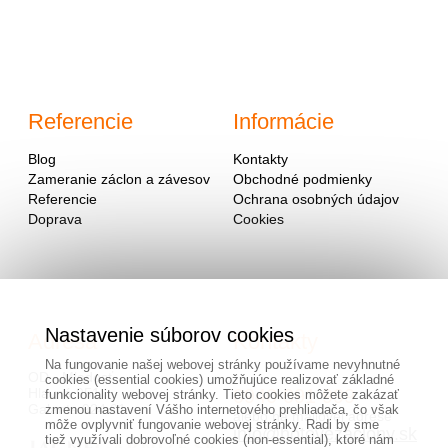
Referencie
Informácie
Blog
Kontakty
Zameranie záclon a závesov
Obchodné podmienky
Referencie
Ochrana osobných údajov
Doprava
Cookies
Nastavenie súborov cookies
Adresa
Kontakty
Na fungovanie našej webovej stránky používame nevyhnutné
OD - Mladosť
cookies (essential cookies) umožňujúce realizovať základné
Hlavná 951
0940 091 999
funkcionality webovej stránky. Tieto cookies môžete zakázať
Galanta 924 01
zmenou nastavení Vášho internetového prehliadača, čo však
alebo na mailovej adrese
môže ovplyvniť fungovanie webovej stránky. Radi by sme
info@hotovezaclony.sk
tiež využívali dobrovoľné cookies (non-essential), ktoré nám