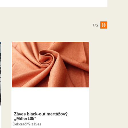
/72
Záves black-out mertážový
„Miller105“
Dekoračný záves