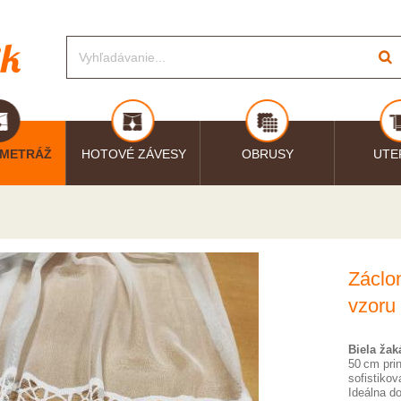
 METRÁŽ
HOTOVÉ ZÁVESY
OBRUSY
UTE
Záclo
vzoru
Biela žak
50 cm prin
sofistiko
Ideálna d