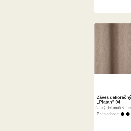
Záves dekoračný
„Platan“ 04
Ľahký dekoračný far
Priehladnosť:
⚫ ⚫