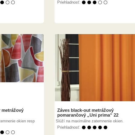
 ⚫ ⚪ ⚪
Priehladnosť:
⚫ ⚫ ⚫ ⚪ ⚪
 metrážový
Záves black-out metrážový
pomarančový „Uni prima“ 22
temnenie okien resp
Slúží na maximálne zatemnenie okien.
Priehladnosť:
⚫ ⚫ ⚫ ⚫ ⚫
 ⚫ ⚪ ⚪