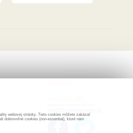
Kontakty
0940 091 999
alebo na mailovej adrese
info@hotovezaclony.sk
lity webovej stránky. Tieto cookies môžete zakázať
i dobrovoľné cookies (non-essential), ktoré nám