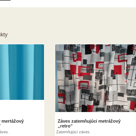
kty
 mertážový
Záves zatemňujúci metrážový
"
„retro“
áves.
Zatemňujúci záves.