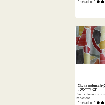
Priehladnosť:
⚫ ⚫
Záves dekoračný
„DOTTY 02“
Záves slúžiaci na za
miestnosti.
Priehladnosť:
⚫ ⚫