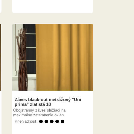
Záves black-out metrážový "Uni
prima" zlatistá 18
Obojstranný záves slúžiaci na
maximálne zatemnenie okien.
Priehladnosť:
⚫ ⚫ ⚫ ⚫ ⚫