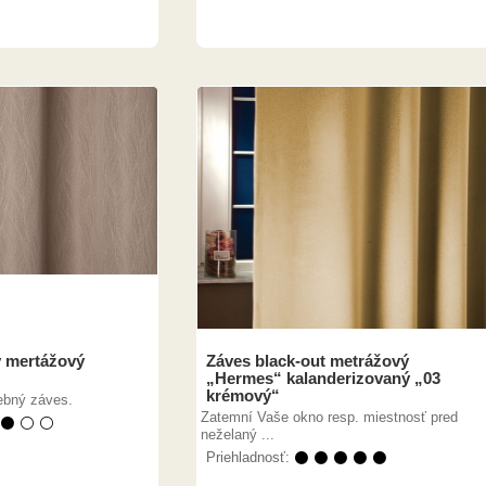
 mertážový
Záves black-out metrážový
„Hermes“ kalanderizovaný „03
krémový“
ebný záves.
Zatemní Vaše okno resp. miestnosť pred
 ⚫ ⚪ ⚪
neželaný ...
Priehladnosť:
⚫ ⚫ ⚫ ⚫ ⚫