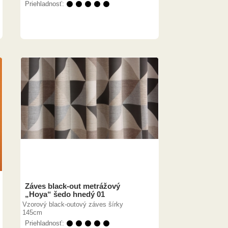
Priehladnosť:
⚫ ⚫ ⚫ ⚫ ⚫
Záves black-out metrážový
„Hoya“ šedo hnedý 01
Vzorový black-outový záves šírky
145cm
Priehladnosť:
⚫ ⚫ ⚫ ⚫ ⚫