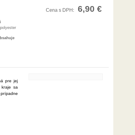
6,90 €
Cena s DPH:
i
polyester
obsahuje
á pre jej
 kraje sa
 prípadne