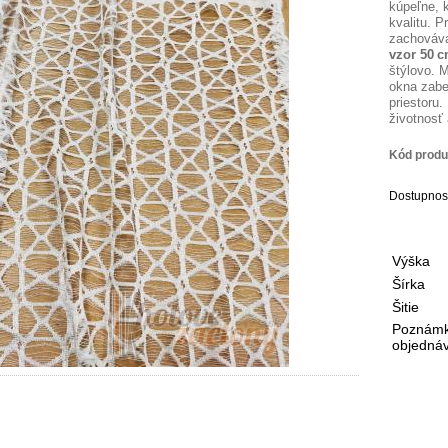
kúpeľne, k
kvalitu. P
zachováv
vzor 50 
štýlovo. 
okna zabe
priestoru.
životnosť
Kód produ
Dostupnos
Výška
Šírka
Šitie
Poznámk
objedná