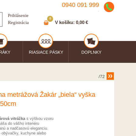
0940 091 999
.
Prihlásenie
0
V košíku:
0,00 €
Registrácia
RÁKY
RIASIACE PÁSKY
DOPLNKY
/72
na metrážová Žakár „biela“ vyška
 50cm
árová vitrážka
s výškou vzoru
áša do vášho interiéru
vanú a nadčasovú eleganciu.
o obývačky, kuchyne alebo