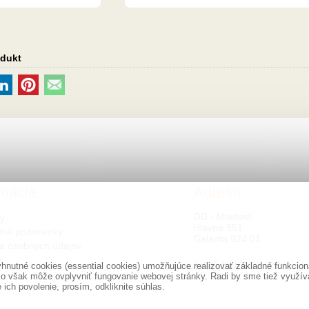
odukt
rmácie
Adresa
OD - Mladosť
ty
Hlavná 951
né podmienky
Galanta 924 01
a osobných údajov
s
nutné cookies (essential cookies) umožňujúce realizovať základné funkciona
o však môže ovplyvniť fungovanie webovej stránky. Radi by sme tiež využíval
ich povolenie, prosím, odkliknite súhlas.