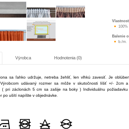
Vlastnost
100% 
Balenie 
b./m.
Výrobca
Hodnotenia (0)
ona sa ľahko udržuje, netreba žehliť, len vlhkú zavesiť. Je oblúben
.
Výrobcom udávaný rozmer sa môže v skutočnosti líšiť +/- 2cm a
m ( pri záclonách 5 cm sa zašije na boky ) Individuálnu požiadavku
 po ušítí napíšte v objednávke.