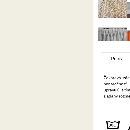
Popis
Žakárová zácl
nenáročnosť
upravujú šití
žiadaný rozmer