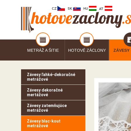
METRÁŽ A ŠITIE
HOTOVÉ ZÁCLONY
ZÁVESY
Závesy ľahké-dekoračné
metrážové
Závesy dekoračné
mertážové
Závesy zatemňujúce
metrážové
Závesy blac-kout
metrážové