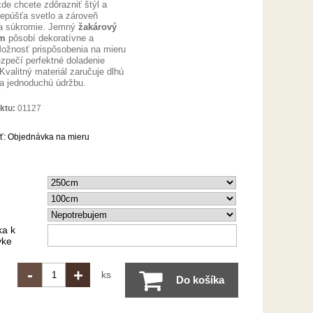
de chcete zdôrazniť štýl a
repúšťa svetlo a zároveň
a súkromie. Jemný
žakárový
cm
pôsobí dekoratívne a
Možnosť prispôsobenia na mieru
zpečí perfektné doladenie
 Kvalitný materiál zaručuje dlhú
 a jednoduchú údržbu.
ktu:
01127
ť:
Objednávka na mieru
a k
vke
-
+
ks
Do košíka