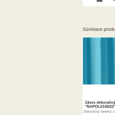
Súvisiace produ
Záves dekoračný
"NAPOLI/140/22
Dekoračný farebný z