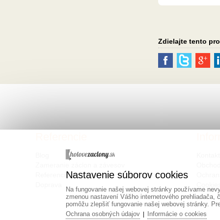
Zdielajte tento pr
Referencie
Info
Blog
Kontak
Zameranie záclon a závesov
Obchod
Nastavenie súborov cookies
Referencie
Ochran
Doprava
Cookie
Na fungovanie našej webovej stránky používame nevyh
zmenou nastavení Vášho internetového prehliadača, č
pomôžu zlepšiť fungovanie našej webovej stránky. Pre 
Ochrana osobných údajov
Informácie o cookies
|