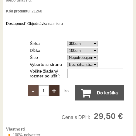
alebo tmavšiu.
Kód produktu:
21268
Dostupnosť:
Objednávka na mieru
Šírka
Dĺžka
Šitie
Vyberte si stranu
Vpíšte žiadaný
rozmer po ušití:
-
+
ks
Do košíka
29,50 €
Cena s DPH:
Vlastnosti
100% polyester