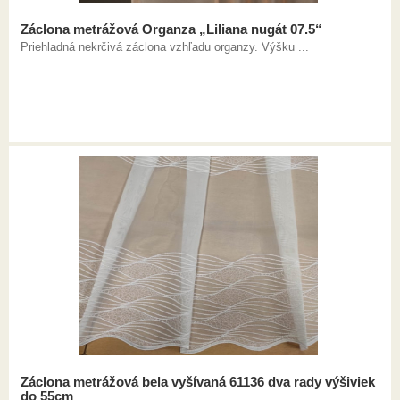
Záclona metrážová Organza „Liliana nugát 07.5“
Priehladná nekrčivá záclona vzhľadu organzy. Výšku ...
Záclona metrážová bela vyšívaná 61136 dva rady výšiviek
do 55cm