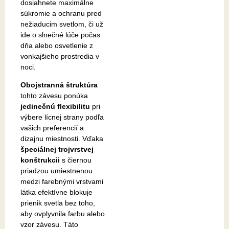
dosiahnete maximálne
súkromie a ochranu pred
nežiaducim svetlom, či už
ide o slnečné lúče počas
dňa alebo osvetlenie z
vonkajšieho prostredia v
noci.
Obojstranná štruktúra
tohto závesu ponúka
jedinečnú flexibilitu
pri
výbere lícnej strany podľa
vašich preferencií a
dizajnu miestnosti. Vďaka
špeciálnej trojvrstvej
konštrukcii
s čiernou
priadzou umiestnenou
medzi farebnými vrstvami
látka efektívne blokuje
prienik svetla bez toho,
aby ovplyvnila farbu alebo
vzor závesu. Táto