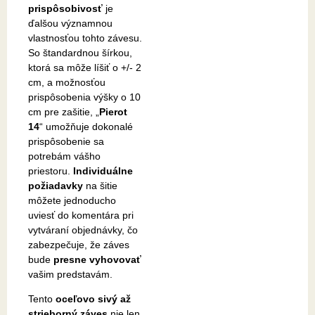
prispôsobivosť
je
ďalšou významnou
vlastnosťou tohto závesu.
So štandardnou šírkou,
ktorá sa môže líšiť o +/- 2
cm, a možnosťou
prispôsobenia výšky o 10
cm pre zašitie, „
Pierot
14
“ umožňuje dokonalé
prispôsobenie sa
potrebám vášho
priestoru.
Individuálne
požiadavky
na šitie
môžete jednoducho
uviesť do komentára pri
vytváraní objednávky, čo
zabezpečuje, že záves
bude
presne vyhovovať
vašim predstavám.
Tento
oceľovo sivý až
strieborný záves
nie len