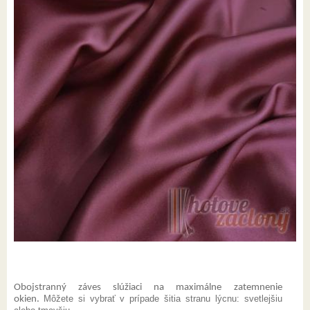
Obojstranný záves slúžiaci na maximálne zatemnenie
Môžete si vybrať v prípade šitia stranu lýcnu: svetlejšiu
okien.