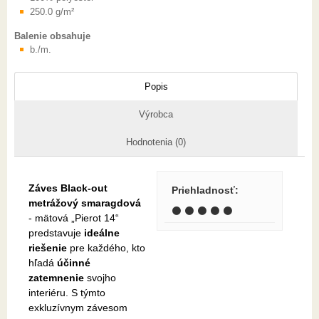
250.0 g/m²
Balenie obsahuje
b./m.
Popis
Výrobca
Hodnotenia (0)
Záves Black-out
Priehladnosť
:
metrážový smaragdová
⚫ ⚫ ⚫ ⚫ ⚫
- mätová „Pierot 14“
predstavuje
ideálne
riešenie
pre každého, kto
hľadá
účinné
zatemnenie
svojho
interiéru. S týmto
exkluzívnym závesom