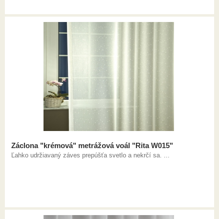
Záclona "krémová" metrážová voál "Rita W015"
Ľahko udržiavaný záves prepúšťa svetlo a nekrčí sa. ...