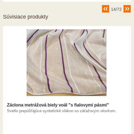
14/72
Súvisiace produkty
Záclona metrážová biely voál "s fialovymi pásmi"
Svetlo prepúšťajúce syntetické vlákno so záťažovým olovkom.