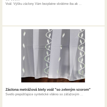
Voál. Výšku záclony Vám bezplatne skrátime iba ak ...
Záclona metrážová biely voál "so zeleným vzorom"
Svetlo prepúšťajúce syntetické vlákno so záťažovým ...