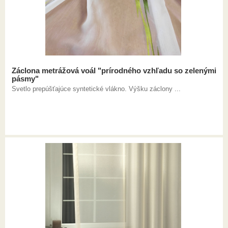
Záclona metrážová voál "prírodného vzhľadu so zelenými
pásmy"
Svetlo prepúšťajúce syntetické vlákno. Výšku záclony ...