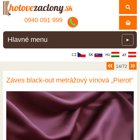
0940 091 999
.
Hlavné menu
►
14/72
Záves black-out metrážový vínová „Pierot“