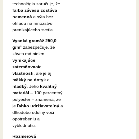
technológia zaručuje, že
farba závesu zostáva
nemenná
a sýta bez
ohľadu na množstvo
prenikajúceho svetla.
Vysoká gramáž 250,0
g/m²
zabezpečuje, že
záves má nielen
vynikajúce
zatemňovacie
vlastnosti
, ale je aj
mäkký na dotyk
a
hladký
. Jeho
kvalitný
materiál
– 100 percentný
polyester – znamená, že
je
ľahko udržiavateľný
a
dlhodobo odolný voči
opotrebeniu a
vyblednutiu.
Rozmerová