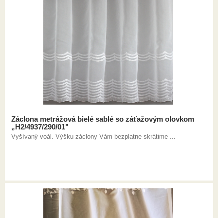
Záclona metrážová bielé sablé so záťažovým olovkom
„H2/4937/290/01"
Vyšívaný voál. Výšku záclony Vám bezplatne skrátime ...