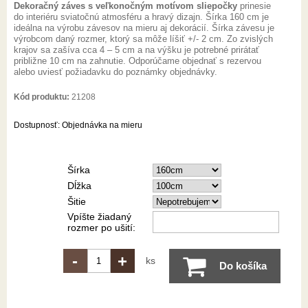
Dekoračný záves s veľkonočným motívom sliepočky
prinesie
do interiéru sviatočnú atmosféru a hravý dizajn. Šírka 160 cm je
ideálna na výrobu závesov na mieru aj dekorácií. Šírka závesu je
výrobcom daný rozmer, ktorý sa môže líšiť +/- 2 cm. Zo zvislých
krajov sa zašíva cca 4 – 5 cm a na výšku je potrebné prirátať
približne 10 cm na zahnutie. Odporúčame objednať s rezervou
alebo uviesť požiadavku do poznámky objednávky.
Kód produktu:
21208
Dostupnosť:
Objednávka na mieru
Šírka
Dĺžka
Šitie
Vpíšte žiadaný
rozmer po ušití:
-
+
ks
Do košíka