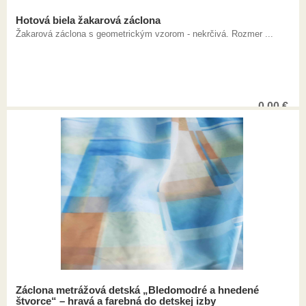
Hotová biela žakarová záclona
Žakarová záclona s geometrickým vzorom - nekrčivá. Rozmer ...
0,00
€
Záclona metrážová detská „Bledomodré a hnedené
štvorce“ – hravá a farebná do detskej izby