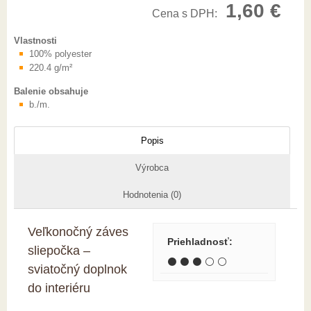
1,60 €
Cena s DPH:
Vlastnosti
100% polyester
220.4 g/m²
Balenie obsahuje
b./m.
Popis
Výrobca
Hodnotenia (0)
Veľkonočný záves
Priehladnosť
:
sliepočka –
⚫ ⚫ ⚫ ⚪ ⚪
sviatočný doplnok
do interiéru