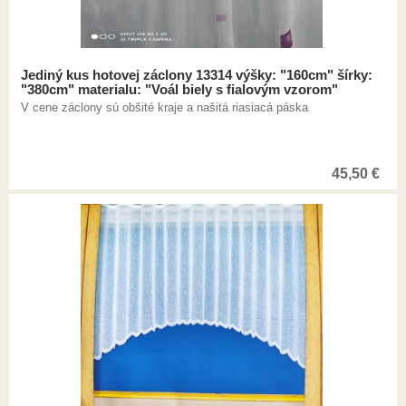
Jediný kus hotovej záclony 13314 výšky: "160cm" šírky:
"380cm" materialu: "Voál biely s fialovým vzorom"
V cene záclony sú obšité kraje a našitá riasiacá páska
45,50
€