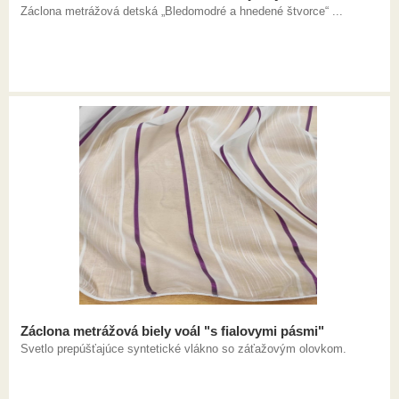
Záclona metrážová detská „Bledomodré a hnedené štvorce“ ...
Záclona metrážová biely voál "s fialovymi pásmi"
Svetlo prepúšťajúce syntetické vlákno so záťažovým olovkom.