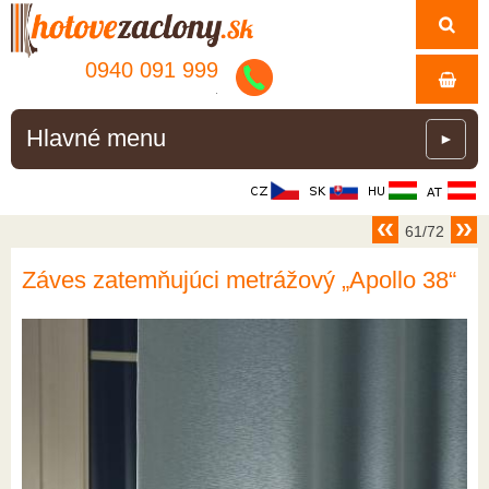
0940 091 999
.
Hlavné menu
►
61/72
Záves zatemňujúci metrážový „Apollo 38“