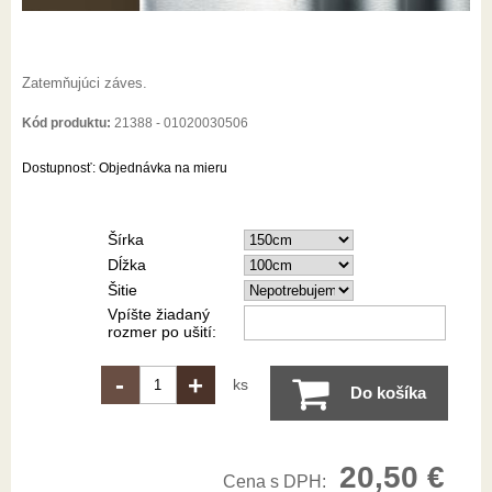
Zatemňujúci záves.
Kód produktu:
21388 - 01020030506
Dostupnosť:
Objednávka na mieru
Šírka
Dĺžka
Šitie
Vpíšte žiadaný
rozmer po ušití:
-
+
ks
Do košíka
20,50 €
Cena s DPH: