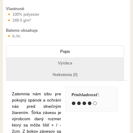
Vlastnosti
100% polyester
249.0 g/m²
Balenie obsahuje
b./m.
Popis
Výrobca
Hodnotenia (0)
Zatemnia nám izbu pre
Priehladnosť
:
pokojný spánok a ochrání
⚫ ⚫ ⚫ ⚫ ⚪
nás pred slnečným
žiarením. Šírka závesu je
výrobcom daný rozmer
ktorý sa môže líšiť + / -
2cm. Z bokov závesov sa