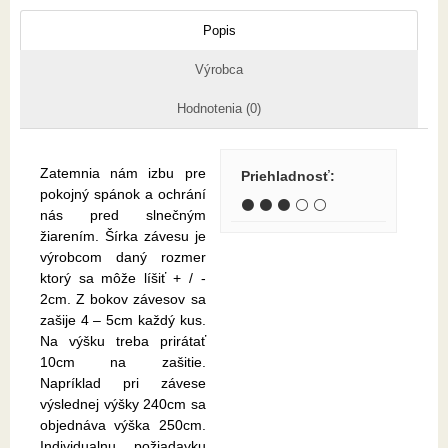
Popis
Výrobca
Hodnotenia (0)
Zatemnia nám izbu pre
Priehladnosť
:
pokojný spánok a ochrání
⚫ ⚫ ⚫ ⚪ ⚪
nás pred slnečným
žiarením. Šírka závesu je
výrobcom daný rozmer
ktorý sa môže líšiť + / -
2cm. Z bokov závesov sa
zašije 4 – 5cm každý kus.
Na výšku treba prirátať
10cm na zašitie.
Napríklad pri závese
výslednej výšky 240cm sa
objednáva výška 250cm.
Individualnu požiadavku