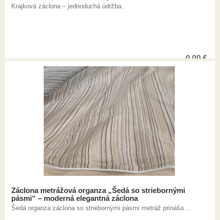
Krajková záclona – jednoduchá údržba.
0,00
€
Záclona metrážová organza „Šedá so striebornými
pásmi“ – moderná elegantná záclona
Šedá organza záclona so striebornými pásmi metráž prináša ...