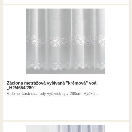
Záclona metrážová vyšívaná "krémová" voál
„H2/4654/280“
V dolnej časti dva rady výšiviek aj v 280cm. Výšku ...