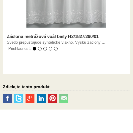
Záclona metrážová voál biely H2/1827/290/01
Svetlo prepúšťajúce syntetické vlákno. Výšku záclony ...
Priehladnosť:
⚫ ⚪ ⚪ ⚪ ⚪
Zdielajte tento produkt