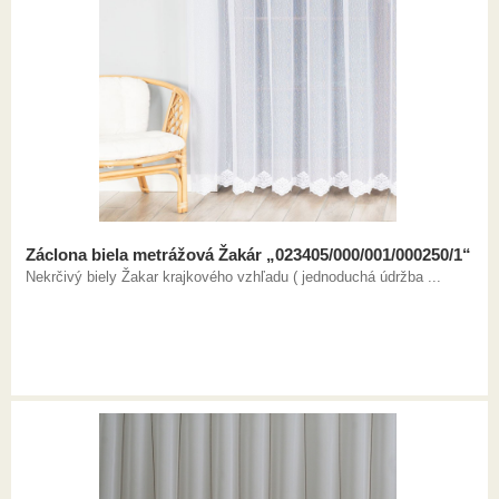
Záclona biela metrážová Žakár „023405/000/001/000250/1“
Nekrčivý biely Žakar krajkového vzhľadu ( jednoduchá údržba ...