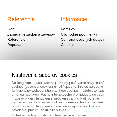
Referencie
Informácie
Blog
Kontakty
Zameranie záclon a závesov
Obchodné podmienky
Referencie
Ochrana osobných údajov
Doprava
Cookies
Nastavenie súborov cookies
Adresa
Kontakty
Na fungovanie našej webovej stránky používame nevyhnutné
OD - Mladosť
cookies (essential cookies) umožňujúce realizovať základné
Hlavná 951
0940 091 999
funkcionality webovej stránky. Tieto cookies môžete zakázať
Galanta 924 01
zmenou nastavení Vášho internetového prehliadača, čo však
alebo na mailovej adrese
môže ovplyvniť fungovanie webovej stránky. Radi by sme
info@hotovezaclony.sk
tiež využívali dobrovoľné cookies (non-essential), ktoré nám
pomôžu zlepšiť fungovanie našej webovej stránky. Pre ich
povolenie, prosím, odkliknite súhlas.
Ochrana osobných údajov
Informácie o cookies
|