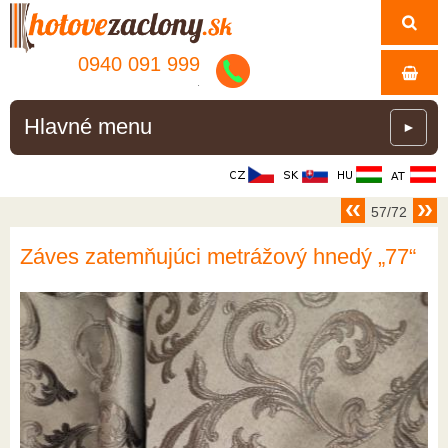
0940 091 999
.
Hlavné menu
►
57/72
Záves zatemňujúci metrážový hnedý „77“