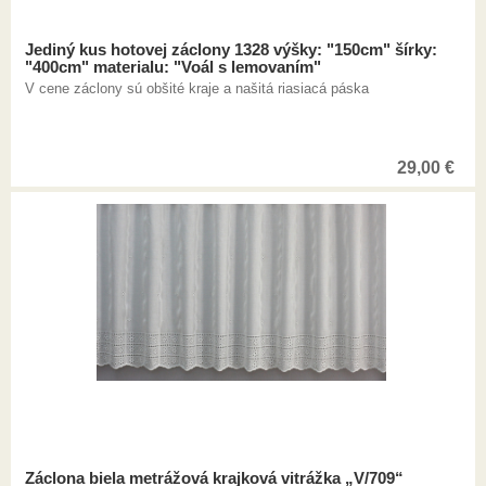
Jediný kus hotovej záclony 1328 výšky: "150cm" šírky:
"400cm" materialu: "Voál s lemovaním"
V cene záclony sú obšité kraje a našitá riasiacá páska
29,00
€
Záclona biela metrážová krajková vitrážka „V/709“