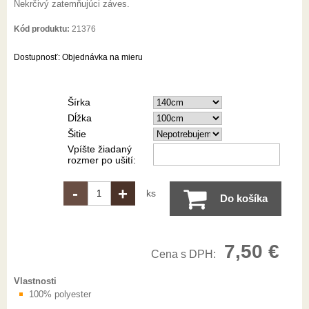
Nekrčivý zatemňujúci záves.
Kód produktu:
21376
Dostupnosť:
Objednávka na mieru
Šírka
Dĺžka
Šitie
Vpíšte žiadaný
rozmer po ušití:
-
+
ks
Do košíka
7,50 €
Cena s DPH:
Vlastnosti
100% polyester