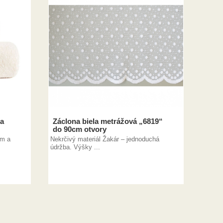
ka
Záclona biela metrážová „6819“
do 90cm otvory
om a
Nekrčivý materiál Žakár – jednoduchá
údržba. Výšky ...