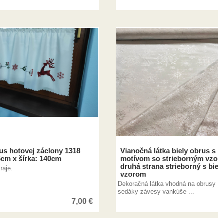
us hotovej záclony 1318
Vianočná látka biely obrus s
cm x šírka: 140cm
motívom so strieborným vz
druhá strana strieborný s bi
raje.
vzorom
Dekoračná látka vhodná na obrusy
sedáky závesy vankúše ...
7,00
€