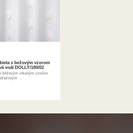
 biela s bežovým vzorom
vá voál DOLLY/180/02
 s béžovým vtkaným zvislím
áťažovým ...