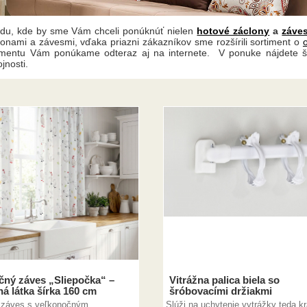
 kde by sme Vám chceli ponúknúť nielen
hotové záclony
a
záve
onami a závesmi, vďaka priazni zákazníkov sme rozšírili sortiment o
rtimentu Vám ponúkame odteraz aj na internete. V ponuke nájdete š
jnosti.
čný záves „Sliepočka“ –
Vitrážna palica biela so
á látka šírka 160 cm
šróbovacími držiakmi
 záves s veľkonočným
Slúži na uchytenie vytrážky teda kr