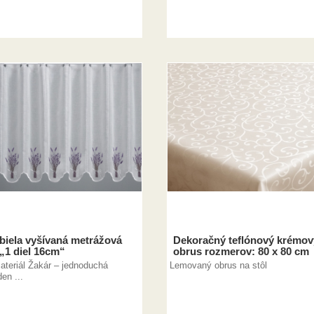
biela vyšívaná metrážová
Dekoračný teflónový krémov
 „1 diel 16cm“
obrus rozmerov: 80 x 80 cm
ateriál Žakár – jednoduchá
Lemovaný obrus na stôl
en ...