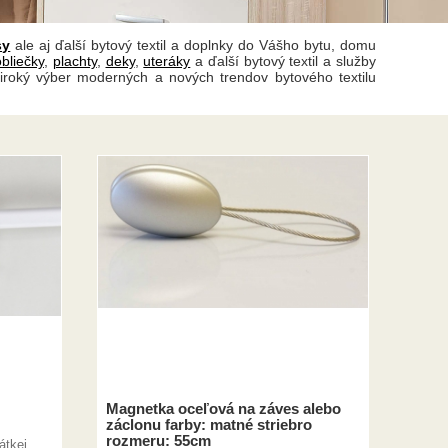
sy
ale aj ďalší bytový textil a doplnky do Vášho bytu, domu
obliečky
,
plachty
,
deky
,
uteráky
a ďalší bytový textil a služby
iroký výber moderných a nových trendov bytového textilu
Magnetka oceľová na záves alebo
záclonu farby: matné striebro
rozmeru: 55cm
átkej