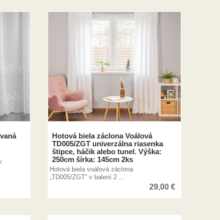
ívaná
Hotová biela záclona Voálová
TD005/ZGT univerzálna riasenka
štipce, háčik alebo tunel. Výška:
250cm šírka: 145cm 2ks
v
Hotová biela voálová záclona
„TD005/ZGT“ v balení 2 ...
29,00
€