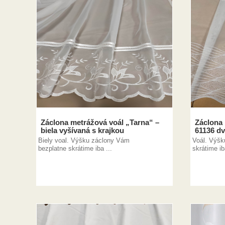
Záclona metrážová voál „Tarna“ –
Záclona 
biela vyšívaná s krajkou
61136 dv
Biely voal. Výšku záclony Vám
Voál. Výšk
bezplatne skrátime iba ...
skrátime ib