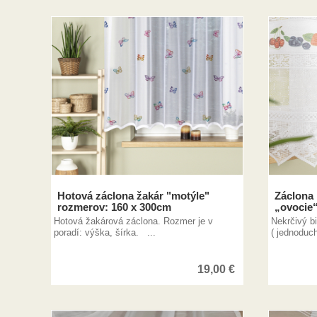
Hotová záclona žakár "motýle"
Záclona 
rozmerov: 160 x 300cm
„ovocie
Hotová žakárová záclona. Rozmer je v
Nekrčivý b
poradí: výška, šírka. ...
( jednoduch
19,00
€