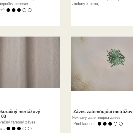
epočky prinesie ...
záclony k oknu, ...
osť:
⚫ ⚫ ⚫ ⚪ ⚪
ekoračný mertážový
Záves zatemňujúci metrážov
 03
Nekrčivý zatemňujúci záves.
račný farebný záves.
Priehladnosť:
⚫ ⚫ ⚫ ⚪ ⚪
osť:
⚫ ⚫ ⚫ ⚪ ⚪