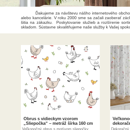
Ďakujeme za návštevu nášho internetového obchodu,
alebo kancelárie. V roku 2000 sme sa začali zaoberať zácl
šitia na zákazku. Poskytovanie služieb a rozšírenie so
skladom. Sústavne skvalitňujeme naše služby k Vašej spoko
Obrus s vidieckym vzorom
Veľkono
„Sliepočka“ – metráž šírka 160 cm
dekoračn
Veľkonočný obrus s motívom sliepočky
Dekoračný