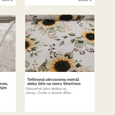
Teflónová obrusovina metráž
orom,
alebo šitie na mieru Slnečnice
elym
Dekoračná látka ideálna na
obrusy. Zvoľte si prosím dĺžku ...