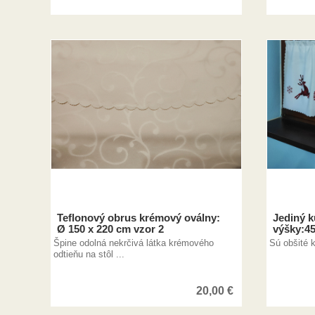
Teflonový obrus krémový oválny:
Jediný k
Ø 150 x 220 cm vzor 2
výšky:45
Špine odolná nekrčivá látka krémového
Sú obšité k
odtieňu na stôl ...
20,00
€