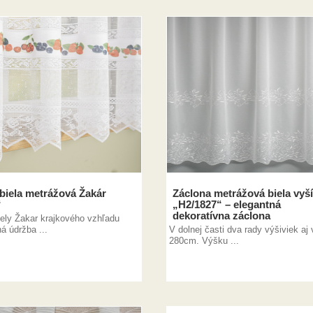
biela metrážová Žakár
Záclona metrážová biela vyš
“
„H2/1827“ – elegantná
dekoratívna záclona
iely Žakar krajkového vzhľadu
á údržba ...
V dolnej časti dva rady výšiviek aj 
280cm. Výšku ...