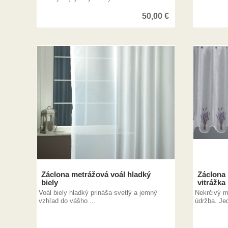
50,00
€
Záclona metrážová voál hladký
Záclona 
biely
vitrážka
Voál biely hladký prináša svetlý a jemný
Nekrčivý m
vzhľad do vášho ...
údržba. Jed