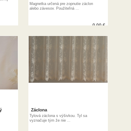
Magnetka určená pre zopnutie záclon
alebo závesov. Použiteľná ...
0,00
€
ý
Záclona
Tylová záclona s výšivkou. Tyl sa
vyznačuje tým že nie ...