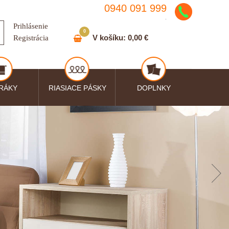
0940 091 999
.
Prihlásenie
0
V košíku:
0,00 €
Registrácia
RÁKY
RIASIACE PÁSKY
DOPLNKY