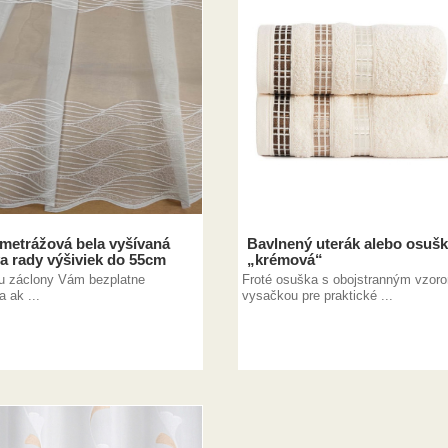
metrážová bela vyšívaná
Bavlnený uterák alebo osuš
a rady výšiviek do 55cm
„krémová“
u záclony Vám bezplatne
Froté osuška s obojstranným vzor
a ak ...
vysačkou pre praktické ...