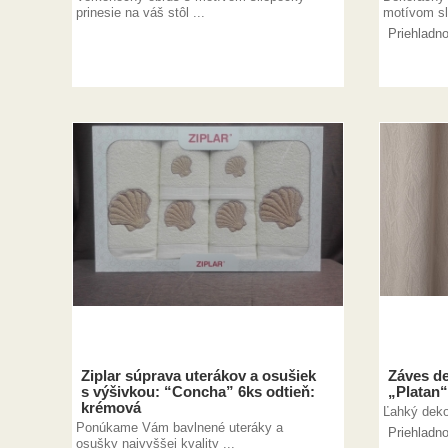
prinesie na váš stôl ...
motívom sli
Priehladn
Ziplar súprava uterákov a osušiek
Záves d
s výšivkou: “Concha” 6ks odtieň:
„Platan“
krémová
Ľahký deko
Ponúkame Vám bavlnené uteráky a
Priehladn
osušky najvyššej kvality ...