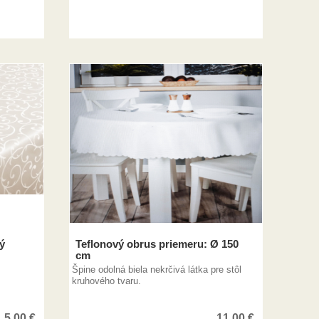
ý
Teflonový obrus priemeru: Ø 150
cm
Špine odolná biela nekrčivá látka pre stôl
kruhového tvaru.
5,00
€
11,00
€