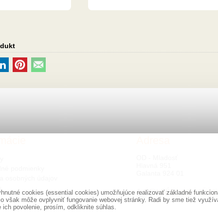
odukt
rmácie
Adresa
OD - Mladosť
ty
Hlavná 951
né podmienky
Galanta 924 01
a osobných údajov
s
nutné cookies (essential cookies) umožňujúce realizovať základné funkciona
o však môže ovplyvniť fungovanie webovej stránky. Radi by sme tiež využíval
ich povolenie, prosím, odkliknite súhlas.