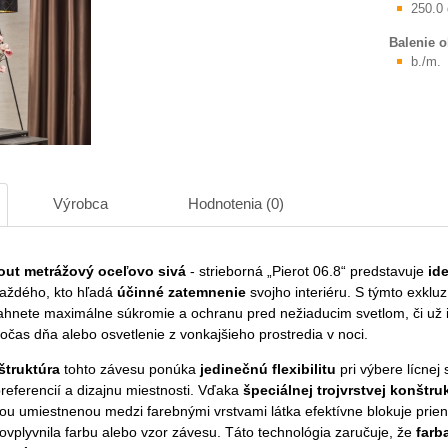
250.0
Balenie 
b./m.
Výrobca
Hodnotenia (0)
out metrážový oceľovo sivá
- strieborná „Pierot 06.8“ predstavuje
id
aždého, kto hľadá
účinné zatemnenie
svojho interiéru. S týmto exklu
hnete maximálne súkromie a ochranu pred nežiaducim svetlom, či už 
očas dňa alebo osvetlenie z vonkajšieho prostredia v noci.
štruktúra
tohto závesu ponúka
jedinečnú flexibilitu
pri výbere lícnej 
referencií a dizajnu miestnosti. Vďaka
špeciálnej trojvrstvej konštruk
ou umiestnenou medzi farebnými vrstvami látka efektívne blokuje prieni
ovplyvnila farbu alebo vzor závesu. Táto technológia zaručuje, že
farb