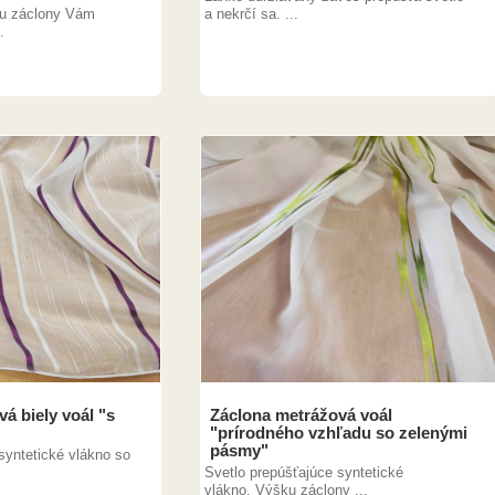
ku záclony Vám
a nekrčí sa. ...
.
á biely voál "s
Záclona metrážová voál
"prírodného vzhľadu so zelenými
pásmy"
syntetické vlákno so
Svetlo prepúšťajúce syntetické
vlákno. Výšku záclony ...