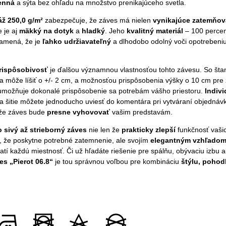
enná
a sýta bez ohľadu na množstvo prenikajúceho svetla.
ž 250,0 g/m²
zabezpečuje, že záves má nielen
vynikajúce zatemňov
e je aj
mäkký na dotyk
a
hladký
. Jeho
kvalitný materiál
– 100 perce
namená, že je
ľahko udržiavateľný
a dlhodobo odolný voči opotrebeni
rispôsobivosť
je ďalšou významnou vlastnosťou tohto závesu. So št
sa môže líšiť o +/- 2 cm, a možnosťou prispôsobenia výšky o 10 cm pre z
umožňuje dokonalé prispôsobenie sa potrebám vášho priestoru.
Indiv
a šitie môžete jednoducho uviesť do komentára pri vytváraní objednávk
 že záves bude
presne vyhovovať
vašim predstavám.
 sivý až strieborný záves
nie len že
prakticky zlepší
funkčnosť vaši
m, že poskytne potrebné zatemnenie, ale svojím
elegantným vzhľado
atí každú miestnosť. Či už hľadáte riešenie pre spálňu, obývaciu izbu 
es „Pierot 06.8“
je tou správnou voľbou pre kombináciu
štýlu, pohodl