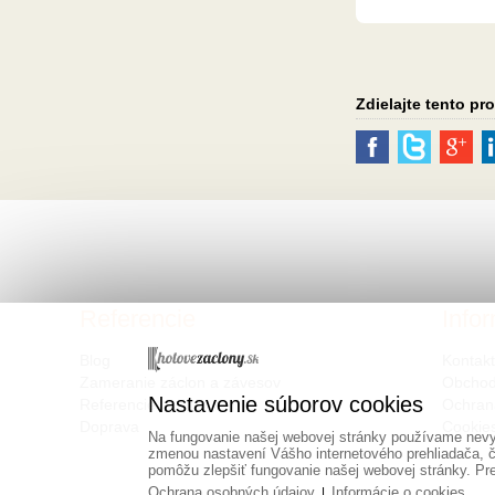
Zdielajte tento pr
Referencie
Info
Blog
Kontak
Zameranie záclon a závesov
Obchod
Nastavenie súborov cookies
Referencie
Ochran
Doprava
Cookie
Na fungovanie našej webovej stránky používame nevyh
zmenou nastavení Vášho internetového prehliadača, č
pomôžu zlepšiť fungovanie našej webovej stránky. Pre 
Ochrana osobných údajov
Informácie o cookies
|