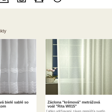
kty
á bielé sablé so
Záclona "krémová" metrážová
kom
voál "Rita W015"
"
Ľahko udržiavaný záves prepúšťa svetlo