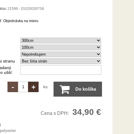
ktu:
21599 - 01020030758
ť:
Objednávka na mieru
si stranu
iadaný
 ušití:
-
+
ks
Do košíka
34,90 €
Cena s DPH:
i
polyester