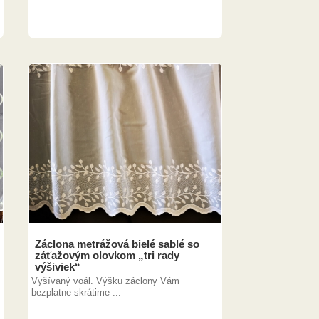
Záclona metrážová bielé sablé so
záťažovým olovkom „tri rady
výšiviek“
Vyšívaný voál. Výšku záclony Vám
bezplatne skrátime ...