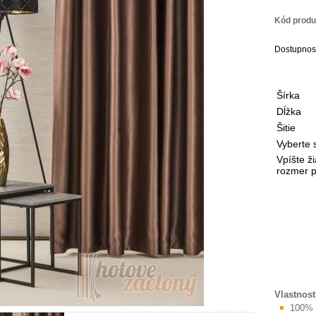
Kód produ
Dostupnos
Šírka
Dĺžka
Šitie
Vyberte 
Vpíšte ž
rozmer po
Vlastnost
100% 