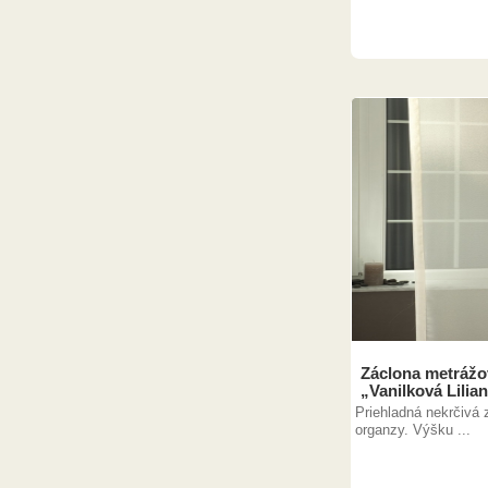
Záclona metráž
„Vanilková Lilia
Priehladná nekrčivá 
organzy. Výšku ...