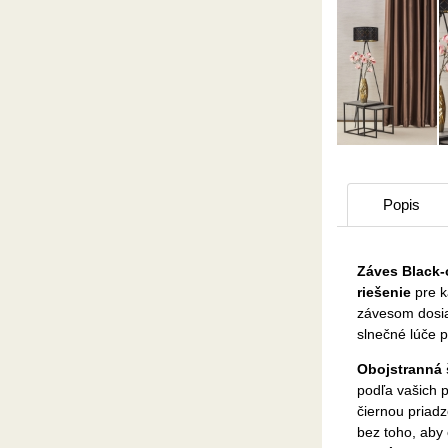
Popis
Záves Black-
riešenie
pre k
závesom dosia
slnečné lúče p
Obojstranná 
podľa vašich p
čiernou priadz
bez toho, aby 