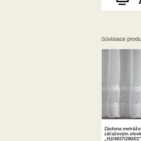
Súvisiace produ
Záclona metrážov
záťažovým olov
„H2/4937/290/01