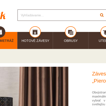
 METRÁŽ
HOTOVÉ ZÁVESY
OBRUSY
UTE
Záves
„Piero
Obojstr
maximáln
vybrať v
svetlejšiu