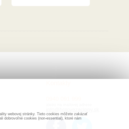
Kontakty
0940 091 999
alebo na mailovej adrese
info@hotovezaclony.sk
lity webovej stránky. Tieto cookies môžete zakázať
i dobrovoľné cookies (non-essential), ktoré nám