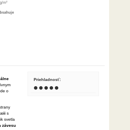
 g/m²
obsahuje
eálne
Priehladnosť
:
zívnym
⚫ ⚫ ⚫ ⚫ ⚫
ide o
strany
cii
s
k svetla
a závesu