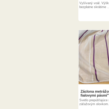
Vyšívaný voál. Výš
bezplatne skrátime ..
Záclona metrážov
fialovymi pásmi"
Svetlo prepúšťajúce 
záťažovým olovkom.