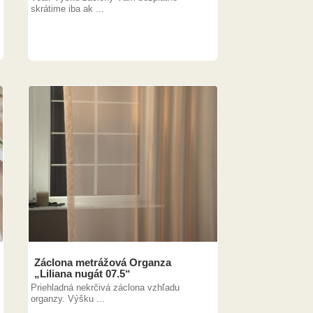
skrátime iba ak ...
Záclona metrážová Organza
„Liliana nugát 07.5“
Priehladná nekrčivá záclona vzhľadu
organzy. Výšku ...