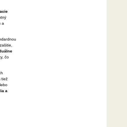
acie
ntný
u a
andardnou
ašitie,
iduálne
y, čo
ch
m
tiež
alebo
ia a