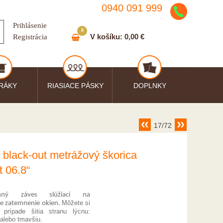
0940 091 999
.
Prihlásenie
0
V košíku:
0,00 €
Registrácia
RÁKY
RIASIACE PÁSKY
DOPLNKY
17/72
 black-out metrážový škorica
t 06.8“
anný záves slúžiaci na
Môžete si
e zatemnenie okien.
 prípade šitia stranu lýcnu:
 alebo tmavšiu.