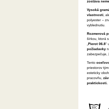
zostáva nem
Vysoká gramá
vlastnosti
, al
polyester – z
vyblednutiu.
Rozmerová p
šírkou, ktorá 
„
Pierot 06.8
“ 
požiadavky
n
zabezpečuje,
Tento
oceľovo
priestorov tý
esteticky oboh
pracovňu,
záv
praktickosti.