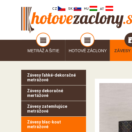
METRÁŽ A ŠITIE
HOTOVÉ ZÁCLONY
ZÁVESY
Závesy ľahké-dekoračné
metrážové
Závesy dekoračné
mertážové
Závesy zatemňujúce
metrážové
Závesy blac-kout
metrážové