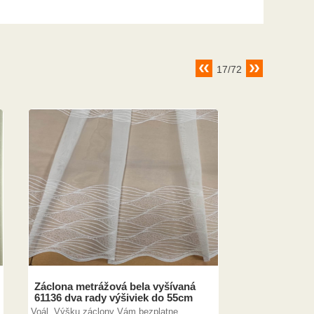
17/72
Záclona metrážová bela vyšívaná
61136 dva rady výšiviek do 55cm
Voál. Výšku záclony Vám bezplatne