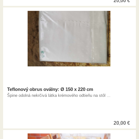
20,00
€
Teflonový obrus oválny: Ø 150 x 220 cm
Špine odolná nekrčivá látka krémového odtieňu na stôl ...
20,00
€