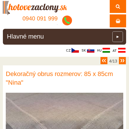
0940 091 999
.
Hlavné menu
►
4/13
Dekoračný obrus rozmerov: 85 x 85cm
"Nina"