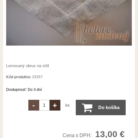
Lemovaný obrus na stôl
Kód produktu:
33357
Dostupnosť:
Do 3 dní
-
+
ks
Do košíka
13,00
€
Cena s DPH: