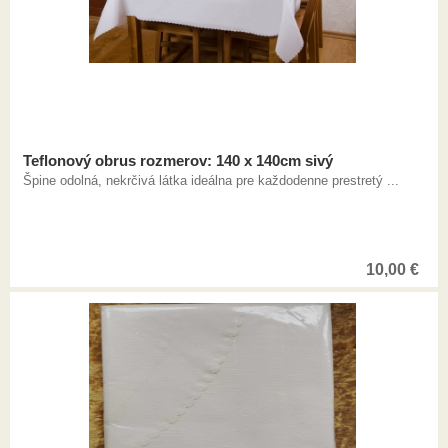
Teflonový obrus rozmerov: 140 x 140cm sivý
Špine odolná, nekrčivá látka ideálna pre každodenne prestretý ...
10,00
€