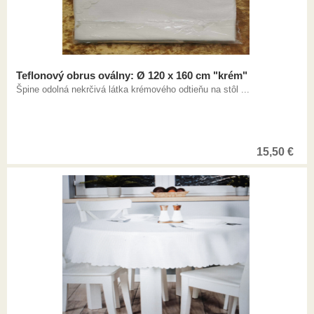
Teflonový obrus oválny: Ø 120 x 160 cm "krém"
Špine odolná nekrčivá látka krémového odtieňu na stôl ...
15,50
€