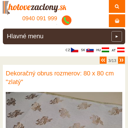
0940 091 999
.
Hlavné menu
►
3/13
Dekoračný obrus rozmerov: 80 x 80 cm
"zlatý"