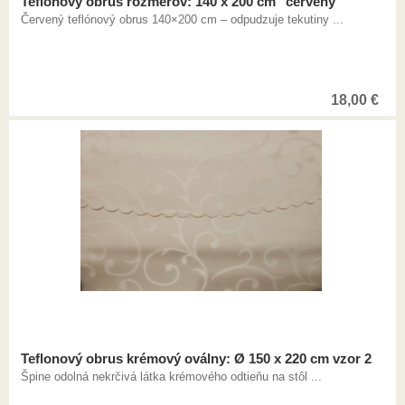
Teflonový obrus rozmerov: 140 x 200 cm "červený"
Červený teflónový obrus 140×200 cm – odpudzuje tekutiny ...
18,00
€
Teflonový obrus krémový oválny: Ø 150 x 220 cm vzor 2
Špine odolná nekrčivá látka krémového odtieňu na stôl ...