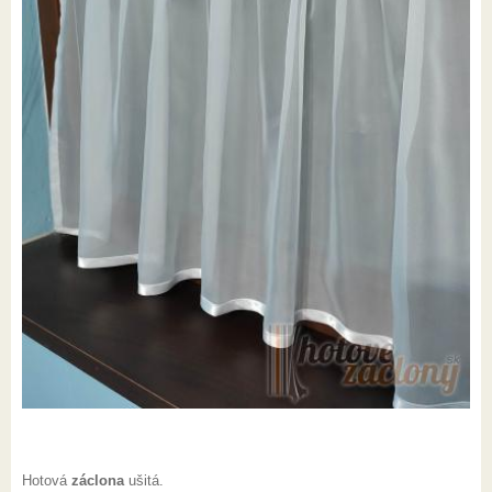
Hotová
záclona
ušitá.