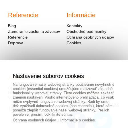
Referencie
Informácie
Blog
Kontakty
Zameranie záclon a závesov
Obchodné podmienky
Referencie
Ochrana osobných údajov
Doprava
Cookies
Nastavenie súborov cookies
Adresa
Kontakty
Na fungovanie našej webovej stránky používame nevyhnutné
OD - Mladosť
cookies (essential cookies) umožňujúce realizovať základné
Hlavná 951
0940 091 999
funkcionality webovej stránky. Tieto cookies môžete zakázať
Galanta 924 01
zmenou nastavení Vášho internetového prehliadača, čo však
alebo na mailovej adrese
môže ovplyvniť fungovanie webovej stránky. Radi by sme
info@hotovezaclony.sk
tiež využívali dobrovoľné cookies (non-essential), ktoré nám
pomôžu zlepšiť fungovanie našej webovej stránky. Pre ich
povolenie, prosím, odkliknite súhlas.
Ochrana osobných údajov
Informácie o cookies
|