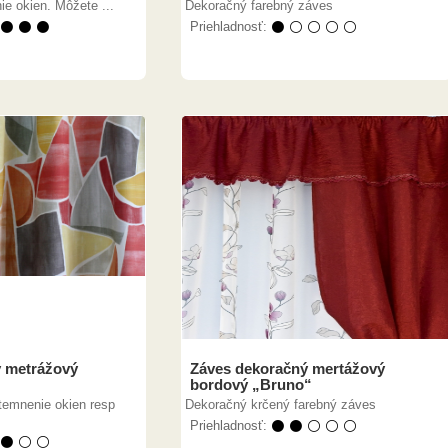
e okien. Môžete ...
Dekoračný farebný záves
 ⚫ ⚫ ⚫
Priehladnosť:
⚫ ⚪ ⚪ ⚪ ⚪
 metrážový
Záves dekoračný mertážový
bordový „Bruno“
temnenie okien resp
Dekoračný krčený farebný záves
Priehladnosť:
⚫ ⚫ ⚪ ⚪ ⚪
 ⚫ ⚪ ⚪