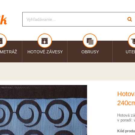
 METRÁŽ
HOTOVÉ ZÁVESY
OBRUSY
UTE
Hotov
240c
Hotová zá
v poradí: 
Kód produ