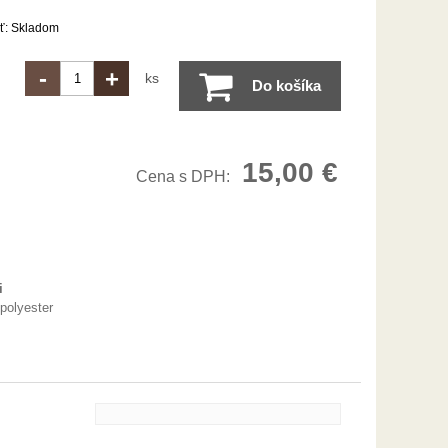
ť:
Skladom
-
+
ks
Do košíka
15,00
€
Cena s DPH:
i
polyester