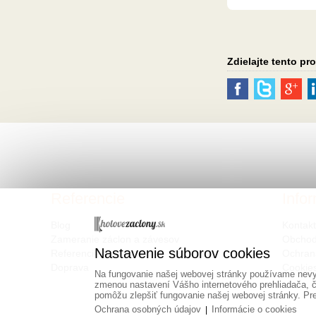
Zdielajte tento pr
Referencie
Info
Blog
Kontak
Zameranie záclon a závesov
Obchod
Nastavenie súborov cookies
Referencie
Ochran
Doprava
Cookie
Na fungovanie našej webovej stránky používame nevyh
zmenou nastavení Vášho internetového prehliadača, č
pomôžu zlepšiť fungovanie našej webovej stránky. Pre 
Ochrana osobných údajov
Informácie o cookies
|