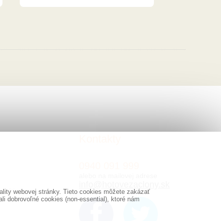
Kontakty
0940 091 999
alebo na mailovej adrese
info@hotovezaclony.sk
lity webovej stránky. Tieto cookies môžete zakázať
i dobrovoľné cookies (non-essential), ktoré nám