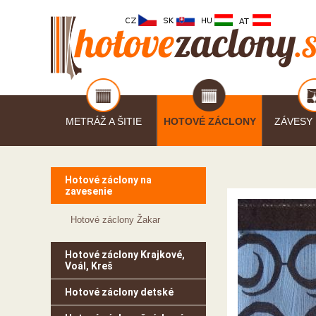
METRÁŽ A ŠITIE
HOTOVÉ ZÁCLONY
ZÁVESY
Hotové záclony na
zavesenie
Hotové záclony Žakar
Hotové záclony Krajkové,
Voál, Kreš
Hotové záclony detské