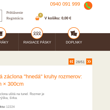
0940 091 999
.
Prihlásenie
0
V košíku:
0,00 €
Registrácia
RÁKY
RIASIACE PÁSKY
DOPLNKY
28/51
á záclona "hnedá" kruhy rozmerov:
m × 300cm
clona ušitá na tunel. Rozmer je
výška, šírka.
ktu:
12224