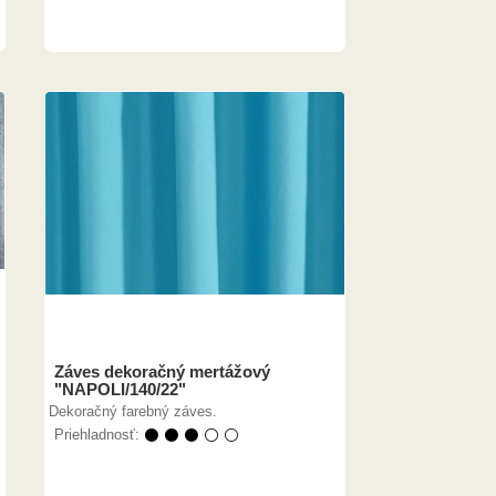
Záves dekoračný mertážový
"NAPOLI/140/22"
Dekoračný farebný záves.
Priehladnosť:
⚫ ⚫ ⚫ ⚪ ⚪