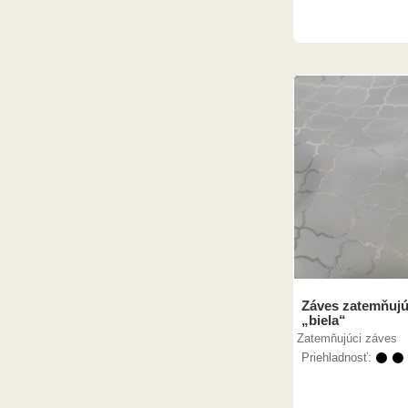
Záves zatemňujú
„biela“
Zatemňujúci záves
Priehladnosť:
⚫ ⚫