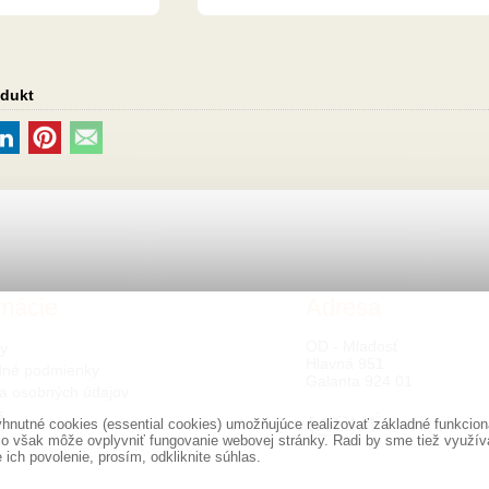
odukt
rmácie
Adresa
OD - Mladosť
ty
Hlavná 951
né podmienky
Galanta 924 01
a osobných údajov
s
nutné cookies (essential cookies) umožňujúce realizovať základné funkciona
o však môže ovplyvniť fungovanie webovej stránky. Radi by sme tiež využíval
ich povolenie, prosím, odkliknite súhlas.