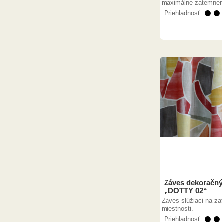
maximálne zatemneni
Priehladnosť:
⚫ ⚫
Záves dekoračný
„DOTTY 02“
Záves slúžiaci na za
miestnosti.
Priehladnosť:
⚫ ⚫