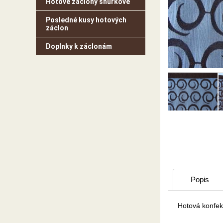
Hotové záclony šnúrkové
Posledné kusy hotových
záclon
Doplnky k záclonám
Popis
Hotová konfek