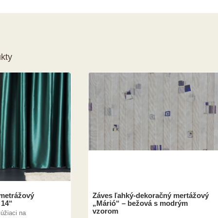
kty
 metrážový
Záves ľahký-dekoračný mertážový
 14“
„Márió“ – bežová s modrým
vzorom
úžiaci na