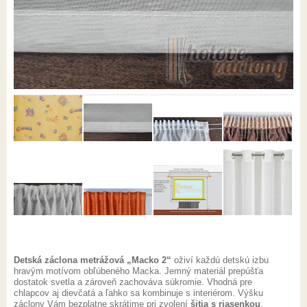
Detská záclona metrážová „Macko 2“
oživí každú detskú izbu
hravým motívom obľúbeného Macka. Jemný materiál prepúšťa
dostatok svetla a zároveň zachováva súkromie. Vhodná pre
chlapcov aj dievčatá a ľahko sa kombinuje s interiérom. Výšku
záclony Vám bezplatne skrátime pri zvolení
šitia s riasenkou
.