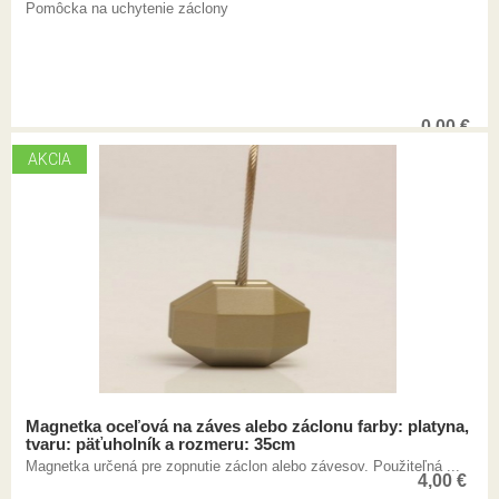
Pomôcka na uchytenie záclony
0,00
€
AKCIA
Magnetka oceľová na záves alebo záclonu farby: platyna,
tvaru: päťuholník a rozmeru: 35cm
Magnetka určená pre zopnutie záclon alebo závesov. Použiteľná ...
4,00
€