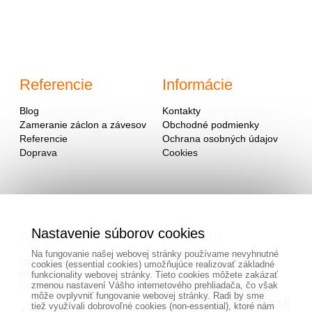
Referencie
Informácie
Blog
Kontakty
Zameranie záclon a závesov
Obchodné podmienky
Referencie
Ochrana osobných údajov
Doprava
Cookies
Nastavenie súborov cookies
Adresa
Kontakty
Na fungovanie našej webovej stránky používame nevyhnutné
OD - Mladosť
cookies (essential cookies) umožňujúce realizovať základné
Hlavná 951
0940 091 999
funkcionality webovej stránky. Tieto cookies môžete zakázať
Galanta 924 01
zmenou nastavení Vášho internetového prehliadača, čo však
alebo na mailovej adrese
môže ovplyvniť fungovanie webovej stránky. Radi by sme
info@hotovezaclony.sk
tiež využívali dobrovoľné cookies (non-essential), ktoré nám