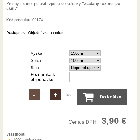
Presný rozmer po ušití vpíšte do kolónky
"žiadaný rozmer po
ušití:"
.
Kód produktu:
01174
Dostupnosť:
Objednávka na mieru
Výška
Šírka
Šitie
Poznámka k
objednávke
-
+
ks
Do košíka
3,90 €
Cena s DPH:
Vlastnosti