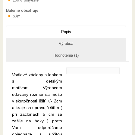
100% polyester
Balenie obsahuje
b./m.
Popis
Výrobca
Hodnotenia (1)
Voálové záclony s lankom
s detským
motívom.
Výrobcom
udávaný rozmer sa môže
v skutočnosti líšiť +/- 2cm
a kraje sa upravujú šitím (
pri záclonách 5 cm sa
zašije na boky ) preto
Vám odporúčame
objednajte s určitou