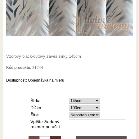
Vzorový black-outový záves šírky 145cm
Kód produktu:
21244
Dostupnosť:
Objednávka na mieru
Šírka
Dĺžka
Šitie
Vpíšte žiadaný
rozmer po ušití: