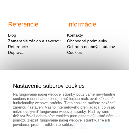
Referencie
Informácie
Blog
Kontakty
Zameranie záclon a závesov
Obchodné podmienky
Referencie
Ochrana osobných údajov
Doprava
Cookies
Nastavenie súborov cookies
Adresa
Kontakty
Na fungovanie našej webovej stránky používame nevyhnutné
OD - Mladosť
cookies (essential cookies) umožňujúce realizovať základné
Hlavná 951
0940 091 999
funkcionality webovej stránky. Tieto cookies môžete zakázať
Galanta 924 01
zmenou nastavení Vášho internetového prehliadača, čo však
alebo na mailovej adrese
môže ovplyvniť fungovanie webovej stránky. Radi by sme
info@hotovezaclony.sk
tiež využívali dobrovoľné cookies (non-essential), ktoré nám
pomôžu zlepšiť fungovanie našej webovej stránky. Pre ich
povolenie, prosím, odkliknite súhlas.