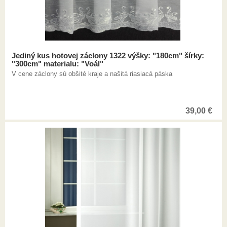
Jediný kus hotovej záclony 1322 výšky: "180cm" šírky:
"300cm" materialu: "Voál"
V cene záclony sú obšité kraje a našitá riasiacá páska
39,00
€