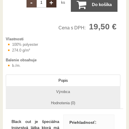
-
+
ks
Do košíka
19,50 €
Cena s DPH:
Vlastnosti
100% polyester
274.0 g/m²
Balenie obsahuje
b./m.
Popis
Výrobca
Hodnotenia (0)
Black out je špeciálna
Priehladnosť
:
trojvrstvá látka ktorá má