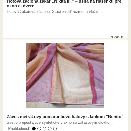
Hotová záclona žakár „Nikita III.“ – ušitá na riasenku pre
okno aj dvere
Hotová žakárová záclona. Stačí zvoliť rozmer a vložiť ...
0,00
€
Záves metrážový pomarančovo fialový s lankom "Benito"
Svetlo prepúšťajúce syntetické vlákno so záťažovým olovkom.
Priehladnosť:
⚫ ⚪ ⚪ ⚪ ⚪