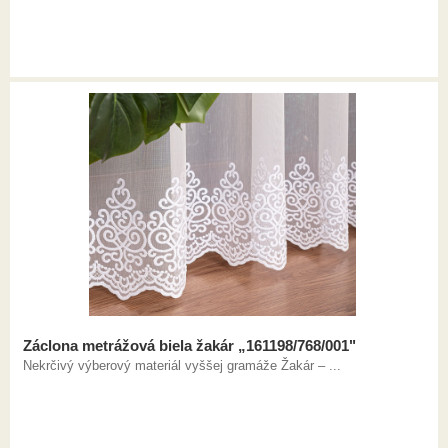
Záclona metrážová biela žakár „161198/768/001"
Nekrčivý výberový materiál vyššej gramáže Žakár – ...