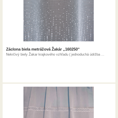
Záclona biela metrážová Žakár „160250“
Nekrčivý biely Žakar krajkového vzhľadu ( jednoduchá údržba ...