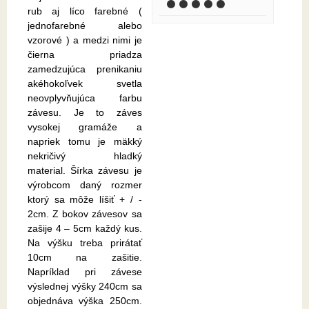
⚫ ⚫ ⚫ ⚫ ⚫
rub aj líco farebné (
jednofarebné alebo
vzorové ) a medzi nimi je
čierna priadza
zamedzujúca prenikaniu
akéhokoľvek svetla
neovplyvňujúca farbu
závesu. Je to záves
vysokej gramáže a
napriek tomu je mäkký
nekričivý hladký
material. Šírka závesu je
výrobcom daný rozmer
ktorý sa môže líšiť + / -
2cm. Z bokov závesov sa
zašije 4 – 5cm každý kus.
Na výšku treba prirátať
10cm na zašitie.
Napríklad pri závese
výslednej výšky 240cm sa
objednáva výška 250cm.