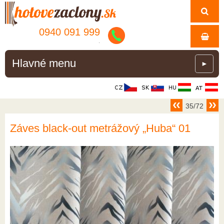
0940 091 999
.
Hlavné menu
►
35/72
Záves black-out metrážový „Huba“ 01