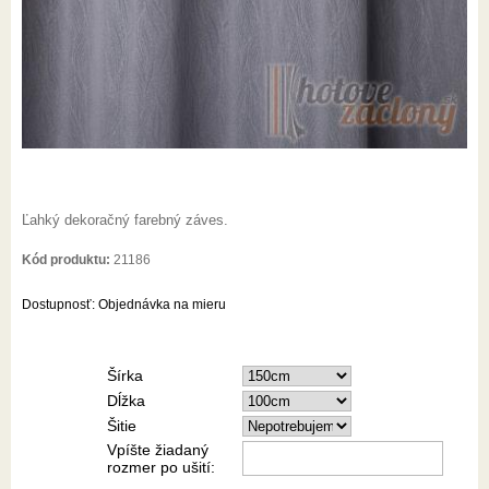
Ľahký dekoračný farebný záves.
Kód produktu:
21186
Dostupnosť:
Objednávka na mieru
Šírka
Dĺžka
Šitie
Vpíšte žiadaný
rozmer po ušití: