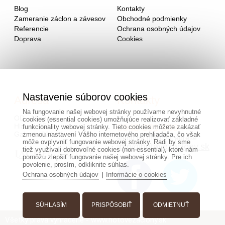
Blog
Kontakty
Zameranie záclon a závesov
Obchodné podmienky
Referencie
Ochrana osobných údajov
Doprava
Cookies
Nastavenie súborov cookies
Adresa
Kontakty
Na fungovanie našej webovej stránky používame nevyhnutné
OD - Mladosť
cookies (essential cookies) umožňujúce realizovať základné
Hlavná 951
0940 091 999
funkcionality webovej stránky. Tieto cookies môžete zakázať
Galanta 924 01
zmenou nastavení Vášho internetového prehliadača, čo však
alebo na mailovej adrese
môže ovplyvniť fungovanie webovej stránky. Radi by sme
info@hotovezaclony.sk
tiež využívali dobrovoľné cookies (non-essential), ktoré nám
pomôžu zlepšiť fungovanie našej webovej stránky. Pre ich
povolenie, prosím, odkliknite súhlas.
Ochrana osobných údajov
Informácie o cookies
|
SÚHLASÍM
PRISPÔSOBIŤ
ODMIETNUŤ
Všetky práva vyhradené - www.hotovezaclony.sk