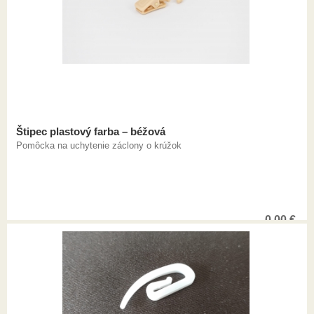
Štipec plastový farba – béžová
Pomôcka na uchytenie záclony o krúžok
0,00
€