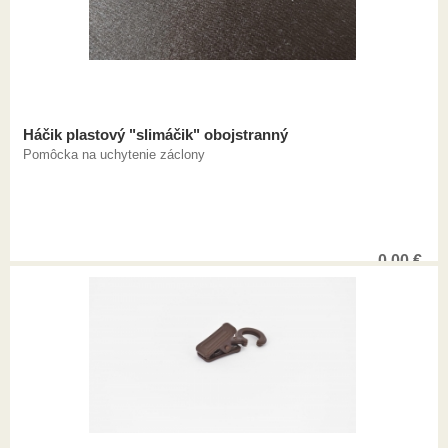
Háčik plastový "slimáčik" obojstranný
Pomôcka na uchytenie záclony
0,00
€