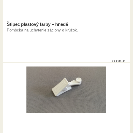
Štipec plastový farby – hnedá
Pomôcka na uchytenie záclony o krúžok.
0,00
€