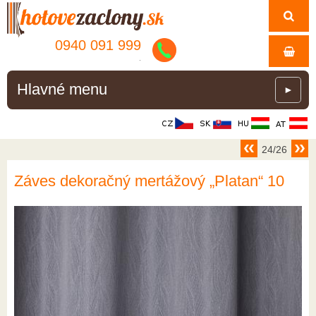
0940 091 999
.
Hlavné menu
►
24/26
Záves dekoračný mertážový „Platan“ 10