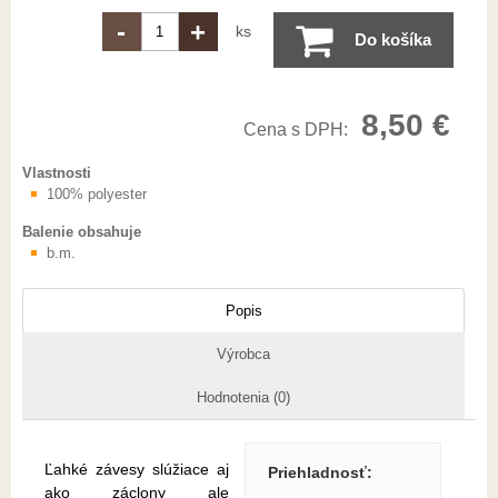
-
+
ks
Do košíka
8,50 €
Cena s DPH:
Vlastnosti
100% polyester
Balenie obsahuje
b.m.
Popis
Výrobca
Hodnotenia (0)
Ľahké závesy slúžiace aj
Priehladnosť
:
ako záclony ale