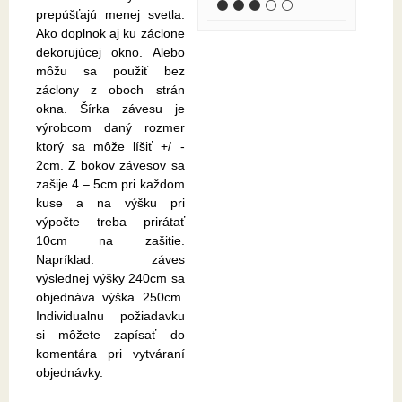
⚫ ⚫ ⚫ ⚪ ⚪
prepúšťajú menej svetla.
Ako doplnok aj ku záclone
dekorujúcej okno. Alebo
môžu sa použiť bez
záclony z oboch strán
okna. Šírka závesu je
výrobcom daný rozmer
ktorý sa môže líšiť +/ -
2cm. Z bokov závesov sa
zašije 4 – 5cm pri každom
kuse a na výšku pri
výpočte treba prirátať
10cm na zašitie.
Napríklad: záves
výslednej výšky 240cm sa
objednáva výška 250cm.
Individualnu požiadavku
si môžete zapísať do
komentára pri vytváraní
objednávky.