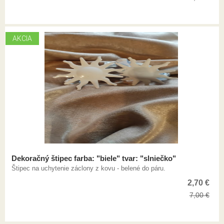
AKCIA
Dekoračný štipec farba: "biele" tvar: "slniečko"
Štipec na uchytenie záclony z kovu - belené do páru.
2,70
€
7,00
€