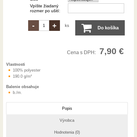
Vpíšte žiadaný
rozmer po ušití:
-
+
ks
Do košíka
7,90 €
Cena s DPH:
Vlastnosti
100% polyester
190.0 g/m²
Balenie obsahuje
b./m.
Popis
Výrobca
Hodnotenia (0)