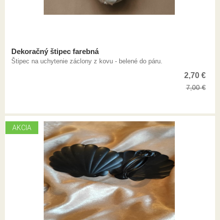
Dekoračný štipec farebná
Štipec na uchytenie záclony z kovu - belené do páru.
2,70
€
7,00
€
AKCIA