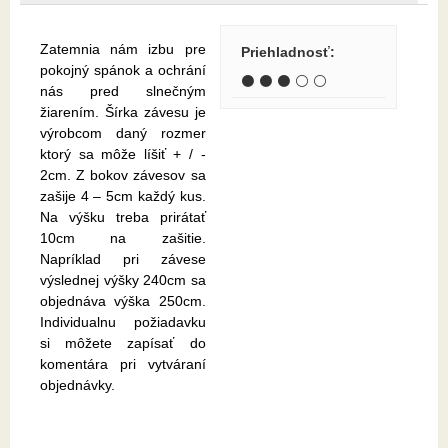
Zatemnia nám izbu pre
Priehladnosť
:
pokojný spánok a ochrání
⚫ ⚫ ⚫ ⚪ ⚪
nás pred slnečným
žiarením. Šírka závesu je
výrobcom daný rozmer
ktorý sa môže líšiť + / -
2cm. Z bokov závesov sa
zašije 4 – 5cm každý kus.
Na výšku treba prirátať
10cm na zašitie.
Napríklad pri závese
výslednej výšky 240cm sa
objednáva výška 250cm.
Individualnu požiadavku
si môžete zapísať do
komentára pri vytváraní
objednávky.