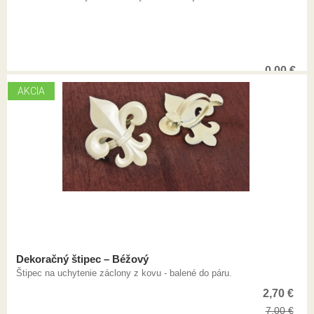
0,00
€
AKCIA
Dekoračný štipec – Béžový
Štipec na uchytenie záclony z kovu - balené do páru.
2,70
€
7,00
€