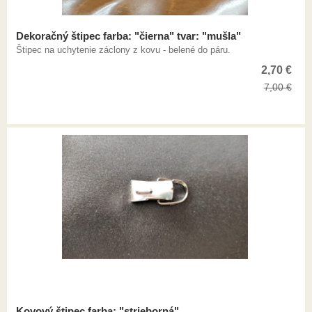
Dekoračný štipec farba: "čierna" tvar: "mušla"
Štipec na uchytenie záclony z kovu - belené do páru.
2,70
€
7,00
€
Kovový štipec farba: "strieborná"