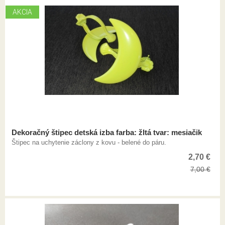
AKCIA
Dekoračný štipec detská izba farba: žltá tvar: mesiačik
Štipec na uchytenie záclony z kovu - belené do páru.
2,70
€
7,00
€