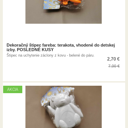
Dekoračný štipec fareba: terakota, vhodené do detskej
izby. POSLEDNÉ KUSY
Štipec na uchytenie záclony z kovu - belené do páru.
2,70
€
7,00
€
AKCIA