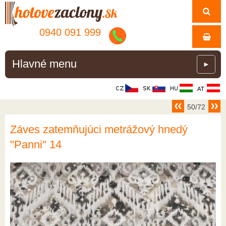
0940 091 999
.
Hlavné menu
►
50/72
Záves zatemňujúci metrážový hnedý
"Panni" 14