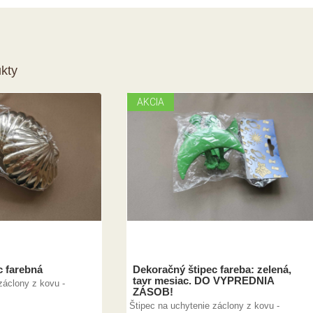
kty
AKCIA
c farebná
Dekoračný štipec fareba: zelená,
tavr mesiac. DO VYPREDNIA
záclony z kovu -
ZÁSOB!
Štipec na uchytenie záclony z kovu -