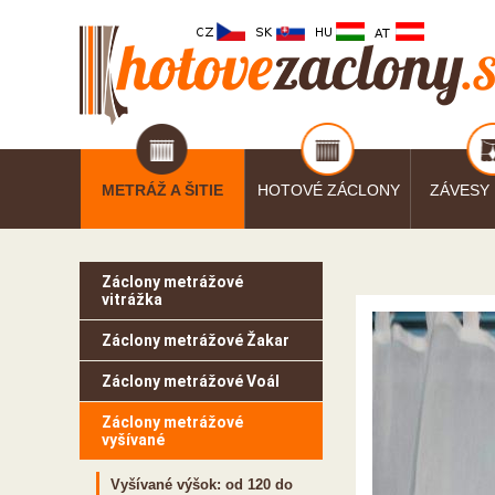
METRÁŽ A ŠITIE
HOTOVÉ ZÁCLONY
ZÁVESY
Záclony metrážové
vitrážka
Záclony metrážové Žakar
Záclony metrážové Voál
Záclony metrážové
vyšívané
Vyšívané výšok: od 120 do