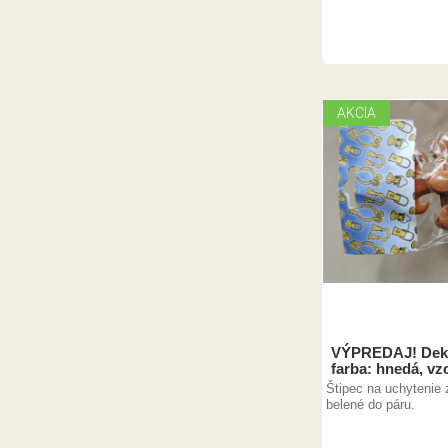
AKCIA
VÝPREDAJ! Deko
farba: hnedá, vzo
Štipec na uchytenie 
belené do páru.