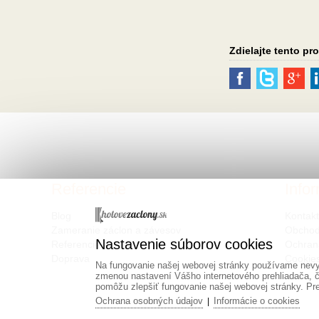
Zdielajte tento pr
Referencie
Info
Blog
Kontak
Zameranie záclon a závesov
Obchod
Nastavenie súborov cookies
Referencie
Ochran
Doprava
Cookie
Na fungovanie našej webovej stránky používame nevyh
zmenou nastavení Vášho internetového prehliadača, č
pomôžu zlepšiť fungovanie našej webovej stránky. Pre 
Ochrana osobných údajov
Informácie o cookies
|