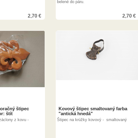
belené do páru.
2,70
€
2,70
€
7,00
€
7,00
€
račný štipec
Kovový štipec smaltovaný farba
r: štít
"antická hnedá"
záclony z kovu -
Štipec na krúžky kovový - smaltovaný