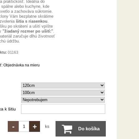
a praktickosť. Ideálna do
 spálne alebo kuchyne, kde
svetlo a zachováva súkromie.
lony Vám bezplatne skrátime
 zvolenia
šitia s riasenkou
.
ku po skrátení a ušití vpíšte
ky
"žiadaný rozmer po ušití:"
.
ateriál zaručuje dlhú životnosť
chú údržbu.
ktu:
01163
ť:
Objednávka na mieru
 k šitiu
-
+
ks
Do košíka