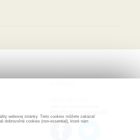
Kontakty
0940 091 999
alebo na mailovej adrese
info@hotovezaclony.sk
lity webovej stránky. Tieto cookies môžete zakázať
i dobrovoľné cookies (non-essential), ktoré nám