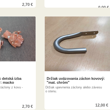
2,70
€
0,00
€
7,00
€
 detská izba
Držiak uväzovania záclon kovový:
r: macko
"mat. chróm"
záclony z kovu -
Držiak upevnenia záclony alebo závesu
o stenu.
12,00
€
2,70
€