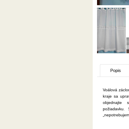
Popis
Voálová záclo
kraje sa upr
objednajte
požiadavku.
„nepotrebujem“