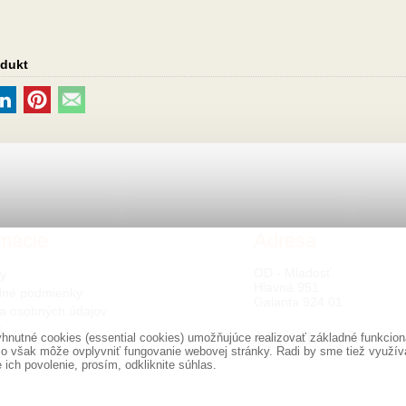
7,00
€
odukt
rmácie
Adresa
OD - Mladosť
ty
Hlavná 951
né podmienky
Galanta 924 01
a osobných údajov
s
nutné cookies (essential cookies) umožňujúce realizovať základné funkciona
o však môže ovplyvniť fungovanie webovej stránky. Radi by sme tiež využíval
ich povolenie, prosím, odkliknite súhlas.