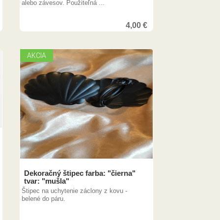
alebo závesov. Použiteľná ...
4,00
€
5,00
€
AKCIA
Dekoračný štipec farba: "čierna"
tvar: "mušla"
Štipec na uchytenie záclony z kovu -
belené do páru.