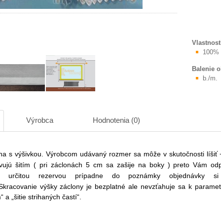
Vlastnost
100% 
Balenie 
b./m.
Výrobca
Hodnotenia (0)
na s výšivkou.
Výrobcom udávaný rozmer sa môže v skutočnosti líšiť 
avujú šitím ( pri záclonách 5 cm sa zašije na boky ) preto Vám o
 s určitou rezervou prípadne do poznámky objednávky si
Skracovanie výšky záclony je bezplatné ale nevzťahuje sa k parametr
 a „šitie strihaných častí“.