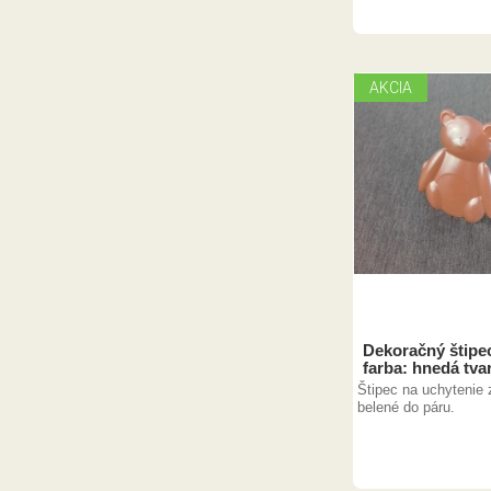
AKCIA
Dekoračný štipec
farba: hnedá tva
Štipec na uchytenie 
belené do páru.