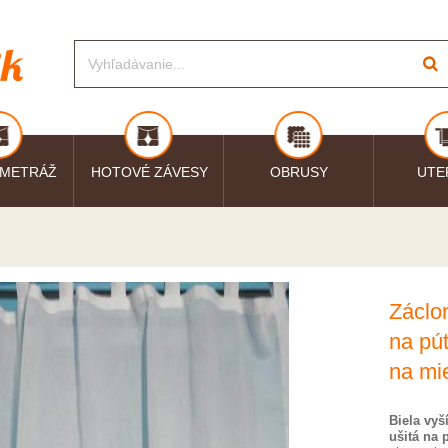
 METRÁŽ
HOTOVÉ ZÁVESY
OBRUSY
UTE
Záclo
na pú
na mi
Biela vyš
ušitá na 