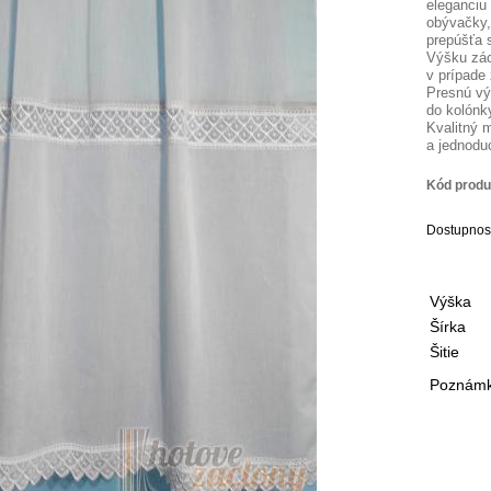
eleganciu 
obývačky,
prepúšťa 
Výšku zác
v prípade
Presnú výš
do kolón
Kvalitný m
a jednodu
Kód produ
Dostupnos
Výška
Šírka
Šitie
Poznámka