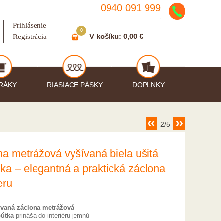
0940 091 999
.
Prihlásenie
0
V košíku:
0,00 €
Registrácia
RÁKY
RIASIACE PÁSKY
DOPLNKY
2/5
na metrážová vyšívaná biela ušitá
tka – elegantná a praktická záclona
eru
ívaná záclona metrážová
pútka
prináša do interiéru jemnú