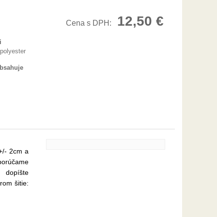
12,50 €
Cena s DPH:
i
polyester
obsahuje
+/- 2cm a
dporúčame
 dopíšte
om šitie: