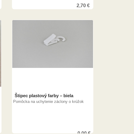
2,70
€
7,00
€
Štipec plastový farby – biela
Pomôcka na uchytenie záclony o krúžok
0,00
€