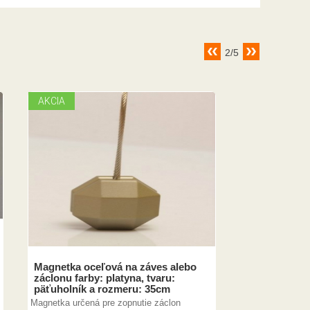
2/5
AKCIA
Magnetka oceľová na záves alebo
záclonu farby: platyna, tvaru:
päťuholník a rozmeru: 35cm
Magnetka určená pre zopnutie záclon