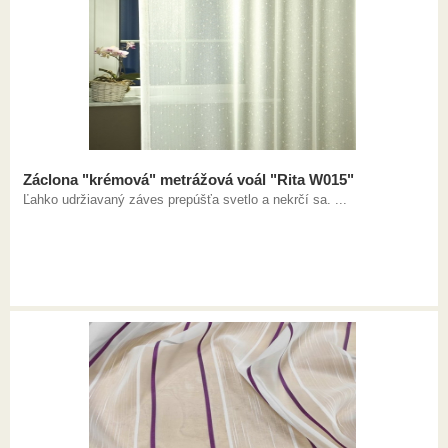
Záclona "krémová" metrážová voál "Rita W015"
Ľahko udržiavaný záves prepúšťa svetlo a nekrčí sa. ...