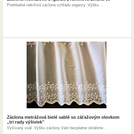
Priehladná nekrčivá záclona vzhľadu organzy. Výšku ...
Záclona metrážová bielé sablé so záťažovým olovkom
„tri rady výšiviek“
Vyšívaný voál. Výšku záclony Vám bezplatne skrátime ...