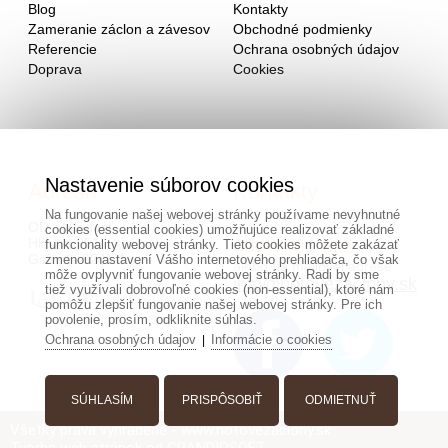
Blog
Kontakty
Zameranie záclon a závesov
Obchodné podmienky
Referencie
Ochrana osobných údajov
Doprava
Cookies
Nastavenie súborov cookies
Adresa
Kontakty
Na fungovanie našej webovej stránky používame nevyhnutné
OD - Mladosť
cookies (essential cookies) umožňujúce realizovať základné
Hlavná 951
0940 091 999
funkcionality webovej stránky. Tieto cookies môžete zakázať
Galanta 924 01
zmenou nastavení Vášho internetového prehliadača, čo však
alebo na mailovej adrese
môže ovplyvniť fungovanie webovej stránky. Radi by sme
info@hotovezaclony.sk
tiež využívali dobrovoľné cookies (non-essential), ktoré nám
pomôžu zlepšiť fungovanie našej webovej stránky. Pre ich
povolenie, prosím, odkliknite súhlas.
Ochrana osobných údajov
Informácie o cookies
|
SÚHLASÍM
PRISPÔSOBIŤ
ODMIETNUŤ
Všetky práva vyhradené - www.hotovezaclony.sk
Tvorba web stránok
od GRANDIOSOFT