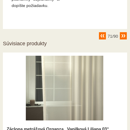
dopíšte požiadavku.
71/90
Súvisiace produkty
Záclona metrážová Organza „Vanilková Liliana 03“