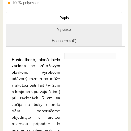
100% polyester
Popis
Výrobca
Hodnotenia (0)
Husto tkaná, hladá biela
záclona so záťažovým
olovkom.
Výrobcom
udávaný rozmer sa môže
v skutočnosti líšiť +/- 2cm
a kraje sa upravujú šitím (
pri záclonách 5 cm sa
zašije na boky ) preto
Vám odporúčame
objednajte s určitou
rezervou prípadne do
poznámky objednávky si