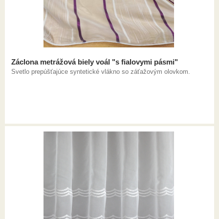
Záclona metrážová biely voál "s fialovymi pásmi"
Svetlo prepúšťajúce syntetické vlákno so záťažovým olovkom.