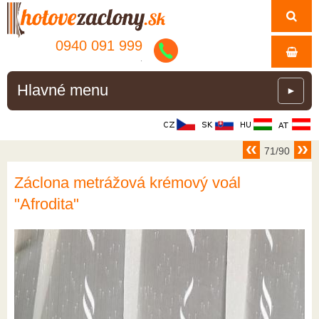
0940 091 999
.
Hlavné menu
►
71/90
Záclona metrážová krémový voál
"Afrodita"