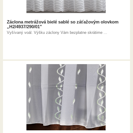
Záclona metrážová bielé sablé so záťažovým olovkom
„H2/4937/290/01"
Vyšívaný voál. Výšku záclony Vám bezplatne skrátime ...